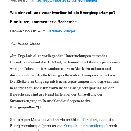
Veröffentlicht am
30. September 2012
von
Schriftleiter
Wie sinnvoll und verantwortbar ist die Energiesparlampe?
Eine kurze, kommentierte Recherche
Denk-Anstoß #5 – im
Ostfalen-Spiegel
Von Rainer Elsner
„Im Ergebnis aller vorliegenden Untersuchungen stützt das
Umweltbundesamt das EU-Ziel, herkömmliche Glühlampen binnen
weniger Jahre – mit Ausnahmen – vom Markt zu nehmen und
durch moderne, deutlich energieeffizientere Lampen zu ersetzen.
Die Risiken im Umgang mit Energiesparlampen sind begrenzt und
beherrschbar. Die Klimavorteile der Energieeinsparung bei der
Beleuchtung sind groß und helfen bei der Umstellung der
Stromerzeugung in Deutschland auf regenerative
Energiequellen.“[1]
Seit einigen Monaten wird an vielen Orten diskutiert, dass die
Energiesparlampe (genauer die
Kompaktleuchtstofflampe
) hoch