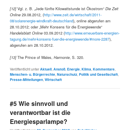
[12]
Vgl. z. B. „Jede fünfte Kilowattstunde ist Ökostrom“
Die Zeit
Online
29.08.2012, (
http://www.zeit.de/wirtschaft/2011-
08/solarenergie-windkraft-deutschland
), online abgerufen am
28.10.2012; oder „Mehr Konsens für die Energiewende“
Handelsblatt Online
03.09.2012 (
http://www.erneuerbare-energien-
tagung.de/mehr-konsens-fuer-die-energiewende/#more-2287
),
abgerufen am 28.10.2012.
[13]
The Prince of Wales,
Harmonie
, S. 320.
Veröffentlicht unter
Aktuell
,
Anstoß
,
Energie
,
Klima
,
Kommentare
,
Menschen- u. Bürgerrechte
,
Naturschutz
,
Politik und Gesellschaft
,
Presse-Mitteilungen
,
Wirtschaft
#5 Wie sinnvoll und
verantwortbar ist die
Energiesparlampe?