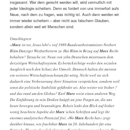
insgesamt. Wer dem gerecht werden will, wird vermutlich mit
jeder Ideologie scheitern. Denn es fordert von uns immerfort aufs
Neue, nach dem zu fragen, was richtig ist. Auch dann werden wir
immer wieder scheitern – aber nicht aus falschem Glauben,
sondern allein weil wir Menschen sind.
Umschlagtext
»
Marx
ist tot, Jesus lebt!« rief 1989 Bundesarbeitsminister Norbert
Blüm Danziger Werftarbeitern zu. Hat Blüm in Bezug auf
Marx
Recht
behalten? Tatsache ist: Neun von zehn Deutschen misstrauen dem
derzeitigen Wirtschaftssystem. Es berücksichtige weder den sozialen
Ausgleich noch den Schutz der Umwelt. Dennoch halten die meisten
ein weiteres Wirtschaftswachstum für nötig. Nicht weil sie sich
dadurch eine Verbesserung ihrer Situation versprächen, sondern weil
sonst die politische Stabilität gefährdet sei. Also weiter wie bisher ?
und das rund um den Globus? Karl
Marx
weist einen anderen Weg.
Die Einführung in sein Denken knüpft an jene Fragen an, die uns
heute bewegen und beunruhigen. Reheis lenkt den Blick auf bisher
wenig beachtete Aspekte der
Marx
´schen Schriften und legt ihr
enormes analytisches Potenzial frei. »Wo
Marx
Recht hat« zeigt
darüber hinaus, wie fruchtbar
Marx
im 20. Jahrhundert für eine