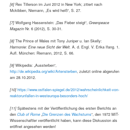
[6]
Rex Tillerson im Juni 2012 in New York; zitiert nach
Mckibben, Niemann, „Es wird heiß“, S. 27.
[7]
Wolfgang Hassenstein: „Das Fieber steigt“,
Greenpeace
Magazin
Nr. 6 (2012), S. 30-31.
[8]
The Prince of Wales mit Tony Juniper u. Ian Skelly:
Harmonie: Eine neue Sicht der Welt.
A. d. Engl. V. Erika Ifang. 1.
Aufl. München: Riemann, 2012, S. 66.
[9]
Wikipedia: „Aussterben“,
http://de.wikipedia.org/wiki/Artensterben
, zuletzt online abgerufen
am 28.10.2012.
[10]
https://www.ostfalen-spiegel.de/2012/wahrscheinlichkeit-von-
reaktorunfallen-in-westeuropa-besonders-hoch/
[11]
Spätestens mit der Veröffentlichung des ersten Berichts an
den
Club of Rome
„
Die Grenzen des Wachstums
“, den 1972 MIT-
Wissenschaftler veröffentlicht haben, kann diese Diskussion als
eröffnet angesehen werden!