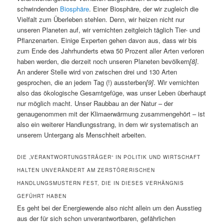
schwindenden
Biosphäre
. Einer Biosphäre, der wir zugleich die
Vielfalt zum Überleben stehlen. Denn, wir heizen nicht nur
unseren Planeten auf, wir vernichten zeitgleich täglich Tier- und
Pflanzenarten. Einige Experten gehen davon aus, dass wir bis
zum Ende des Jahrhunderts etwa 50 Prozent aller Arten verloren
haben werden, die derzeit noch unseren Planeten bevölkern
[8]
.
An anderer Stelle wird von zwischen drei und 130 Arten
gesprochen, die an jedem Tag (!) aussterben
[9]
. Wir vernichten
also das ökologische Gesamtgefüge, was unser Leben überhaupt
nur möglich macht. Unser Raubbau an der Natur – der
genaugenommen mit der Klimaerwärmung zusammengehört – ist
also ein weiterer Handlungsstrang, in dem wir systematisch an
unserem Untergang als Menschheit arbeiten.
DIE „VERANTWORTUNGSTRÄGER“ IN POLITIK UND WIRTSCHAFT
HALTEN UNVERÄNDERT AM ZERSTÖRERISCHEN
HANDLUNGSMUSTERN FEST, DIE IN DIESES VERHÄNGNIS
GEFÜHRT HABEN
Es geht bei der Energiewende also nicht allein um den Ausstieg
aus der für sich schon unverantwortbaren, gefährlichen