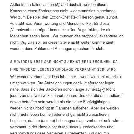
Aktienkurse fallen lassen.
[5]
Und deshalb werden diese
Konzerne einen Förderstopp nicht widerstandslos hinnehmen.
Wer zum Beispiel den Exxon-Chef Rex Tillerson genau zuhört,
versteht was Verantwortung und Menschlichkeit für diese
„Verantwortungsträger“ bedeutet: »Den Angstfaktor, der die
Menschen sagen lässt, ‚Wir müssen das stoppen!, akzeptiere ich
nicht«.
[6]
Das soll an dieser Stelle nicht weiter kommentiert
werden, denn Zahlen und Aussagen sprechen für sich.
SIE WERDEN ERST GAR NICHT ZU EXISTIEREN BEGINNEN, DA
IHRE (UNSERE) LEBENSGRUNDLAGE VERBRANNT SEIN WIRD
Wir werden verbrennen! Das ist sicher – wenn wir nicht sofort (!)
umschwenken. Die Aufzeichnungen der Klimaforscher legen
nahe, dass sich der Backofen schon lange aufheizt.
[7]
Nicht
jeder von uns wird wirklich verbrennen. Und die, die unmittelbarer
davon betroffen sein werden als die heute Fünfzigjährigen,
werden nicht unbedingt in Flammen aufgehen. Aber sie werden
nicht mehr leben können oder erst gar nicht zu existieren
beginnen, da ihre (unsere) Lebensgrundlage verbrannt sein wird –
verbrannt in der Hitze einer durch unser kurzdenkendes und
verantwortungsloses Verhalten aufgeheizten und dadurch