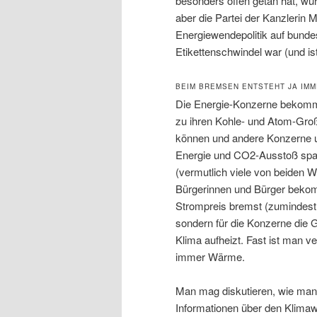
besonders offen getan hat, wu
aber die Partei der Kanzlerin 
Energiewendepolitik auf bunde
Etikettenschwindel war (und ist
BEIM BREMSEN ENTSTEHT JA IM
Die Energie-Konzerne bekomme
zu ihren Kohle- und Atom-Gro
können und andere Konzerne u
Energie und CO2-Ausstoß spare
(vermutlich viele von beiden 
Bürgerinnen und Bürger bekom
Strompreis bremst (zumindest n
sondern für die Konzerne die G
Klima aufheizt. Fast ist man v
immer Wärme.
Man mag diskutieren, wie man w
Informationen über den Klim