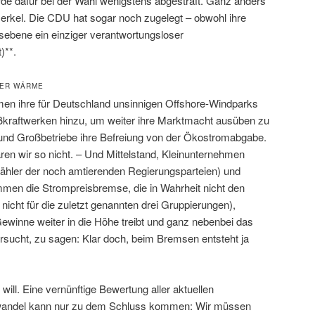
rde dafür bei der Wahl wenigstens abgestraft. Ganz anders
Merkel. Die CDU hat sogar noch zugelegt – obwohl ihre
sebene ein einziger verantwortungsloser
)**.
MER WÄRME
n ihre für Deutschland unsinnigen Offshore-Windparks
ßkraftwerken hinzu, um weiter ihre Marktmacht ausüben zu
nd Großbetriebe ihre Befreiung von der Ökostromabgabe.
n wir so nicht. – Und Mittelstand, Kleinunternehmen
Wähler der noch amtierenden Regierungsparteien) und
men die Strompreisbremse, die in Wahrheit nicht den
icht für die zuletzt genannten drei Gruppierungen),
ewinne weiter in die Höhe treibt und ganz nebenbei das
ersucht, zu sagen: Klar doch, beim Bremsen entsteht ja
ill. Eine vernünftige Bewertung aller aktuellen
awandel kann nur zu dem Schluss kommen: Wir müssen