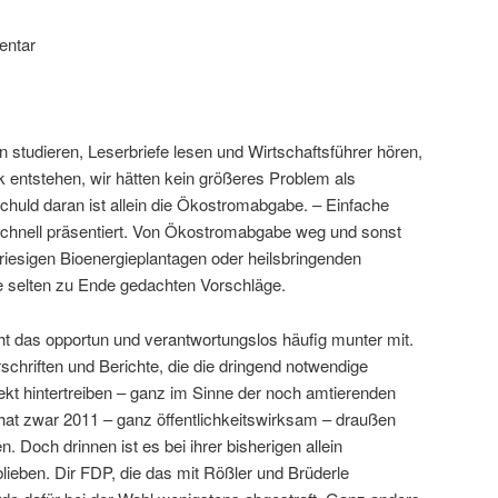
entar
n studieren, Leserbriefe lesen und Wirtschaftsführer hören,
 entstehen, wir hätten kein größeres Problem als
chuld daran ist allein die Ökostromabgabe. – Einfache
hnell präsentiert. Von Ökostromabgabe weg und sonst
u riesigen Bioenergieplantagen oder heilsbringenden
e selten zu Ende gedachten Vorschläge.
ht das opportun und verantwortungslos häufig munter mit.
chriften und Berichte, die die dringend notwendige
ekt hintertreiben – ganz im Sinne der noch amtierenden
at zwar 2011 – ganz öffentlichkeitswirksam – draußen
 Doch drinnen ist es bei ihrer bisherigen allein
blieben. Dir FDP, die das mit Rößler und Brüderle