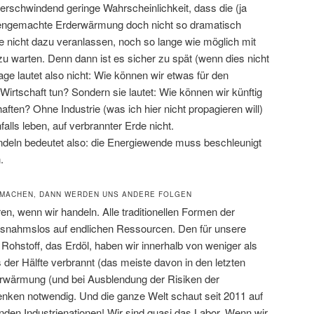
verschwindend geringe Wahrscheinlichkeit, dass die (ja
hengemachte Erderwärmung doch nicht so dramatisch
llte nicht dazu veranlassen, noch so lange wie möglich mit
 warten. Denn dann ist es sicher zu spät (wenn dies nicht
 Frage lautet also nicht: Wie können wir etwas für den
Wirtschaft tun? Sondern sie lautet: Wie können wir künftig
aften? Ohne Industrie (was ich hier nicht propagieren will)
lls leben, auf verbrannter Erde nicht.
eln bedeutet also: die Energiewende muss beschleunigt
.
RMACHEN, DANN WERDEN UNS ANDERE FOLGEN
en, wenn wir handeln. Alle traditionellen Formen der
snahmslos auf endlichen Ressourcen. Den für unsere
 Rohstoff, das Erdöl, haben wir innerhalb von weniger als
 der Hälfte verbrannt (das meiste davon in den letzten
rwärmung (und bei Ausblendung der Risiken der
nken notwendig. Und die ganze Welt schaut seit 2011 auf
nden Industrienationen! Wir sind quasi das Labor. Wenn wir