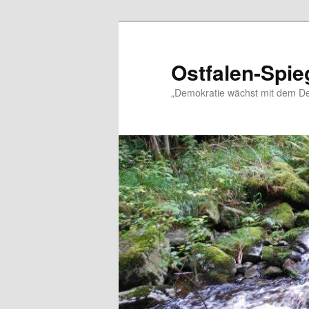
Zum
Zum
primären
sekundären
Inhalt
Inhalt
Ostfalen-Spie
springen
springen
„Demokratie wächst mit dem De