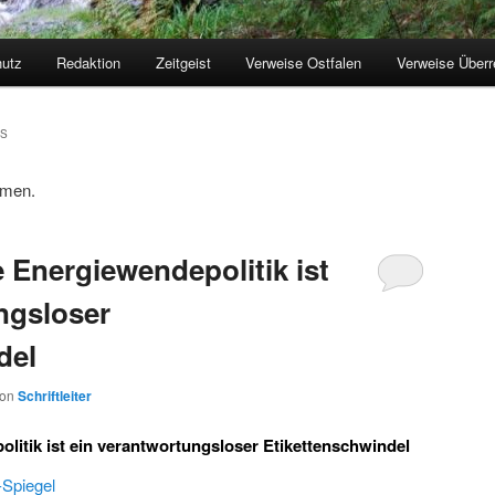
utz
Redaktion
Zeitgeist
Verweise Ostfalen
Verweise Überr
emen.
 Energiewendepolitik ist
ngsloser
del
von
Schriftleiter
litik ist ein verantwortungsloser Etikettenschwindel
-Spiegel