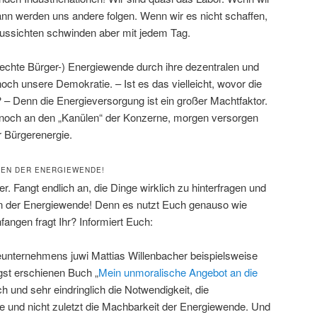
nn werden uns andere folgen. Wenn wir es nicht schaffen,
ussichten schwinden aber mit jedem Tag.
(echte Bürger-) Energiewende durch ihre dezentralen und
ch unsere Demokratie. – Ist es das vielleicht, wovor die
– Denn die Energieversorgung ist ein großer Machtfaktor.
 noch an den „Kanülen“ der Konzerne, morgen versorgen
r Bürgerenergie.
GEN DER ENERGIEWENDE!
r. Fangt endlich an, die Dinge wirklich zu hinterfragen und
en der Energiewende! Denn es nutzt Euch genauso wie
angen fragt Ihr? Informiert Euch:
unternehmens juwi Mattias Willenbacher beispielsweise
gst erschienen Buch „
Mein unmoralische Angebot an die
ch und sehr eindringlich die Notwendigkeit, die
ile und nicht zuletzt die Machbarkeit der Energiewende. Und