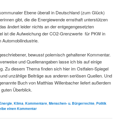
f kommunaler Ebene überall in Deutschland (zum Glück)
kerinnen gibt, die die Energiewende ernsthaft unterstützen
das ändert leider nichts an der entgegengesetzten
iel ist die Aufweichung der CO2-Grenzwerte für PKW in
 Automobilindustrie.
 geschriebener, bewusst polemisch gehaltener Kommentar.
dverweise und Quellenangaben lasse ich bis auf einige
. Zu diesem Thema finden sich hier im Ostfalen-Spiegel
r und unzählige Beiträge aus anderen seriösen Quellen. Und
 genannte Buch von Matthias Willenbacher liefert außerdem
n guten Überblick.
Energie
,
Klima
,
Kommentare
,
Menschen- u. Bürgerrechte
,
Politik
eibe einen Kommentar