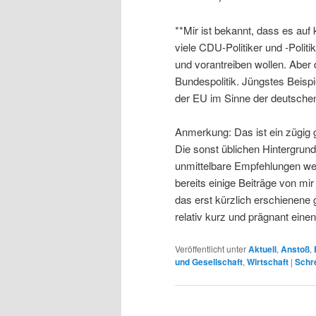
**Mir ist bekannt, dass es au
viele CDU-Politiker und -Politi
und vorantreiben wollen. Aber 
Bundespolitik. Jüngstes Beisp
der EU im Sinne der deutschen
Anmerkung: Das ist ein zügig
Die sonst üblichen Hintergrun
unmittelbare Empfehlungen weg
bereits einige Beiträge von mi
das erst kürzlich erschienene
relativ kurz und prägnant eine
Veröffentlicht unter
Aktuell
,
Anstoß
,
und Gesellschaft
,
Wirtschaft
|
Schr