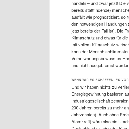
handeln – und zwar jetzt! Die 
bereits stattfindende) mensc
ausfällt wie prognostiziert, so
den notwendigen Handlungen zu
jetzt bereits der Fall ist). Die
Klimaschutz und etwas für die 
mit vollem Klimaschutz wirtsch
kann der Mensch schlimmstenfa
Verantwortungsbewusstes Hand
und nicht ausgebremst werden
WENN WIR ES SCHAFFEN, ES VO
Und wir haben nichts zu verlier
Energiegewinnung basieren au
Industriegesellschaft zentralen
200 Jahren bereits zu mehr als
Jahrzehnten). Auch ohne Erde
Atomkraft) wäre also ein Umde
Deutschland als eine der führe