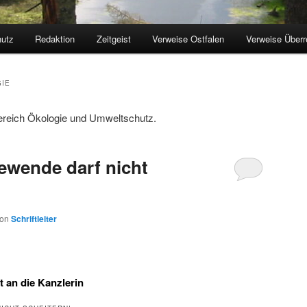
utz
Redaktion
Zeitgeist
Verweise Ostfalen
Verweise Überr
IE
reich Ökologie und Umweltschutz.
ewende darf nicht
von
Schriftleiter
 an die Kanzlerin