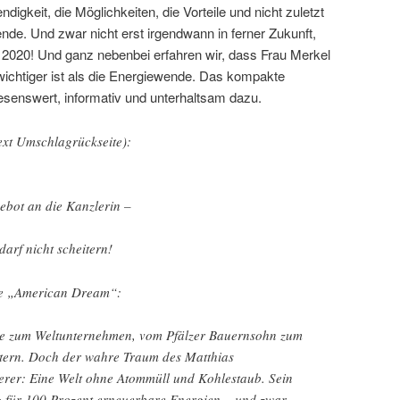
ndigkeit, die Möglichkeiten, die Vorteile und nicht zuletzt
nde. Und zwar nicht erst irgendwann in ferner Zukunft,
2020! Und ganz nebenbei erfahren wir, dass Frau Merkel
wichtiger ist als die Energiewende. Das kompakte
esenswert, informativ und unterhaltsam dazu.
ext Umschlagrückseite):
bot an die Kanzlerin –
arf nicht scheitern!
che „American Dream“:
e zum Weltunternehmen, vom Pfälzer Bauernsohn zum
tern. Doch der wahre Traum des Matthias
derer: Eine Welt ohne Atommüll und Kohlestaub. Sein
g für 100 Prozent erneuerbare Energien – und zwar