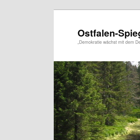
Zum
Zum
primären
sekundären
Inhalt
Inhalt
Ostfalen-Spie
springen
springen
„Demokratie wächst mit dem De