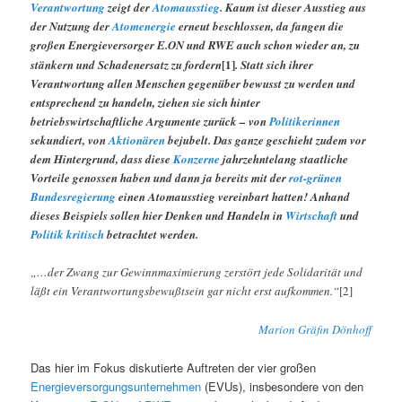
Verantwortung
zeigt der
Atomausstieg
. Kaum ist dieser Ausstieg aus
der Nutzung der
Atomenergie
erneut beschlossen, da fangen die
großen Energieversorger E.ON und RWE auch schon wieder an, zu
[1]
stänkern und Schadenersatz zu fordern
. Statt sich ihrer
Verantwortung allen Menschen gegenüber bewusst zu werden und
entsprechend zu handeln, ziehen sie sich hinter
betriebswirtschaftliche Argumente zurück – von
Politikerinnen
sekundiert, von
Aktionären
bejubelt. Das ganze geschieht zudem vor
dem Hintergrund, dass diese
Konzerne
jahrzehntelang staatliche
Vorteile genossen haben und dann ja bereits mit der
rot-grünen
Bundesregierung
einen Atomausstieg vereinbart hatten! Anhand
dieses Beispiels sollen hier Denken und Handeln in
Wirtschaft
und
Politik
kritisch
betrachtet werden.
„…der Zwang zur Gewinnmaximierung zerstört jede Solidarität und
läßt ein Verantwortungsbewußtsein gar nicht erst aufkommen.“
[2]
Marion Gräfin Dönhoff
Das hier im Fokus diskutierte Auftreten der vier großen
Energieversorgungsunternehmen
(EVUs), insbesondere von den