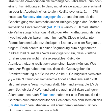
staatlichen Zuwendungen der vergangenen Jahrzehnte, nun noch
eine Entschädigung zu fordern, mutet als geradezu unverschämt
an oder ist Ausdruck eines totalen Realitätsverlusts
[6]
. – 1978
hatte das
Bundesverfassungsgericht
zu entscheiden, ob die
Genehmigung von kerntechnischen Anlagen gegen das Recht auf
körperliche Unversehrtheit (
Art. 2 GG
) verstößt. Damals stuften
die Verfassungsrichter das Risiko der Atomkraftnutzung als rein
hypothetisch ein (warum auch immer
[7]
). Diese unbekannten
Restrisiken sind „als sozialadäquate Lasten von allen Bürgern zu
tragen“. Doch bereits in seiner Begründung zum sogenannten
Kalkar-Urteil räumt das Verfassungsgericht ein, dass künftige
Erfahrungen ein nicht mehr akzeptables Risiko der
Atomkraftnutzung realistisch erscheinen lassen können. Was
dann zur Folge haben müsste, dass der Gesetzgeber die
Atomkraftnutzung auf Grund von Artikel 2 Grundgesetz verbietet.
[8]
– Die Nutzung der Kernenergie findet spätestens seit 1978
also auf eigene Verantwortung statt. Niemand zwingt die EVUs
zum Betrieb der AKWs (und darf sie auch nicht dazu zwingen).
Allerspätestens nach
Fukushima
haben wir eine Realität, die die
Gefahren auch bundesdeutscher Reaktoren aus dem Bereich des
„
Restrisikos
“ herausheben – und somit deren weiteren Betrieb
nicht mehr verantworten lassen!
[9]