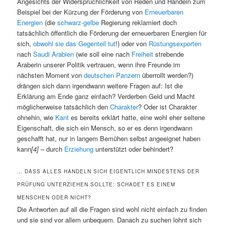
Angesichts der Widersprüchlichkeit von Reden und Handeln zum
Beispiel bei der Kürzung der Förderung von
Erneuerbaren
Energien
(die
schwarz-gelbe
Regierung reklamiert doch
tatsächlich öffentlich die Förderung der erneuerbaren Energien für
sich,
obwohl sie das Gegenteil tut
!) oder von
Rüstungsexporten
nach
Saudi Arabien
(wie soll eine nach
Freiheit
strebende
Araberin unserer Politik vertrauen, wenn ihre Freunde im
nächsten Moment von
deutschen Panzern
überrollt werden?)
drängen sich dann irgendwann weitere Fragen auf: Ist die
Erklärung am Ende ganz einfach? Verderben Geld und Macht
möglicherweise tatsächlich den
Charakter
? Oder ist Charakter
ohnehin, wie
Kant
es bereits erklärt hatte, eine wohl eher seltene
Eigenschaft, die sich ein Mensch, so er es denn irgendwann
geschafft hat, nur in langem Bemühen selbst angeeignet haben
kann
[4]
– durch
Erziehung
unterstützt oder behindert?
… DASS ALLES HANDELN SICH EIGENTLICH MINDESTENS DER
PRÜFUNG UNTERZIEHEN SOLLTE: SCHADET ES EINEM
MENSCHEN ODER NICHT?
Die Antworten auf all die Fragen sind wohl nicht einfach zu finden
und sie sind vor allem unbequem. Danach zu suchen lohnt sich