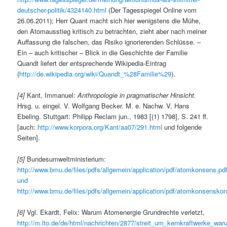
deutscher-politik/4324140.html
(Der Tagesspiegel Online vom
26.06.2011); Herr Quant macht sich hier wenigstens die Mühe,
den Atomausstieg kritisch zu betrachten, zieht aber nach meiner
Auffassung die falschen, das Risiko ignorierenden Schlüsse. –
Ein – auch kritischer – Blick in die Geschichte der Familie
Quandt liefert der entsprechende Wikipedia-Eintrag
(
http://de.wikipedia.org/wiki/Quandt_%28Familie%29
).
[4]
Kant, Immanuel:
Anthropologie in pragmatischer Hinsicht.
Hrsg. u. eingel. V. Wolfgang Becker. M. e. Nachw. V. Hans
Ebeling. Stuttgart: Philipp Reclam jun., 1983 [(1) 1798], S. 241 ff.
[auch:
http://www.korpora.org/Kant/aa07/291.html
und folgende
Seiten].
[5]
Bundesumweltministerium:
http://www.bmu.de/files/pdfs/allgemein/application/pdf/atomkonsens.pdf
und
http://www.bmu.de/files/pdfs/allgemein/application/pdf/atomkonsensko
[6]
Vgl. Ekardt, Felix: Warum Atomenergie Grundrechte verletzt,
http://m.lto.de/de/html/nachrichten/2877/streit_um_kernkraftwerke_wa