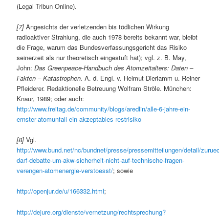
(Legal Tribun Online).
[7]
Angesichts der verletzenden bis tödlichen Wirkung
radioaktiver Strahlung, die auch 1978 bereits bekannt war, bleibt
die Frage, warum das Bundesverfassungsgericht das Risiko
seinerzeit als nur theoretisch eingestuft hat); vgl. z. B. May,
John:
Das Greenpeace-Handbuch des Atomzeitalters: Daten –
Fakten – Katastrophen.
A. d. Engl. v. Helmut Dierlamm u. Reiner
Pfleiderer. Redaktionelle Betreuung Wolfram Ströle. München:
Knaur, 1989; oder auch:
http://www.freitag.de/community/blogs/aredlin/alle-6-jahre-ein-
ernster-atomunfall-ein-akzeptables-restrisiko
[8]
Vgl.
http://www.bund.net/nc/bundnet/presse/pressemitteilungen/detail/zuruec
darf-debatte-um-akw-sicherheit-nicht-auf-technische-fragen-
verengen-atomenergie-verstoesst/
; sowie
http://openjur.de/u/166332.html
;
http://dejure.org/dienste/vernetzung/rechtsprechung?