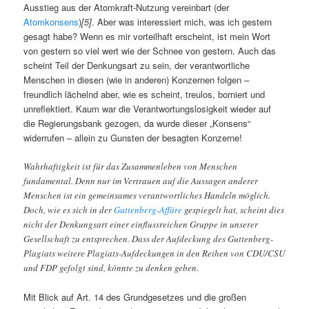
Ausstieg aus der Atomkraft-Nutzung vereinbart (der
Atomkonsens
)
[5]
. Aber was interessiert mich, was ich gestern
gesagt habe? Wenn es mir vorteilhaft erscheint, ist mein Wort
von gestern so viel wert wie der Schnee von gestern. Auch das
scheint Teil der Denkungsart zu sein, der verantwortliche
Menschen in diesen (wie in anderen) Konzernen folgen –
freundlich lächelnd aber, wie es scheint, treulos, borniert und
unreflektiert. Kaum war die Verantwortungslosigkeit wieder auf
die Regierungsbank gezogen, da wurde dieser „Konsens“
widerrufen – allein zu Gunsten der besagten Konzerne!
Wahrhaftigkeit ist für das Zusammenleben von Menschen
fundamental. Denn nur im Vertrauen auf die Aussagen anderer
Menschen ist ein gemeinsames verantwortliches Handeln möglich.
Doch, wie es sich in der
Guttenberg-Affäre
gespiegelt hat, scheint dies
nicht der Denkungsart einer einflussreichen Gruppe in unserer
Gesellschaft zu entsprechen. Dass der Aufdeckung des Guttenberg-
Plagiats weitere Plagiats-Aufdeckungen in den Reihen von CDU/CSU
und FDP gefolgt sind, könnte zu denken geben.
Mit Blick auf Art. 14 des Grundgesetzes und die großen