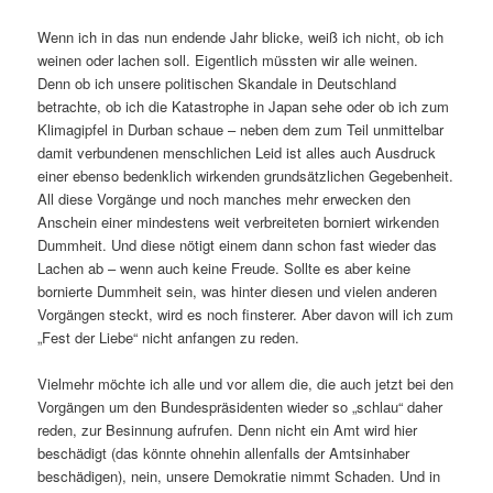
Wenn ich in das nun endende Jahr blicke, weiß ich nicht, ob ich
weinen oder lachen soll. Eigentlich müssten wir alle weinen.
Denn ob ich unsere politischen Skandale in Deutschland
betrachte, ob ich die Katastrophe in Japan sehe oder ob ich zum
Klimagipfel in Durban schaue – neben dem zum Teil unmittelbar
damit verbundenen menschlichen Leid ist alles auch Ausdruck
einer ebenso bedenklich wirkenden grundsätzlichen Gegebenheit.
All diese Vorgänge und noch manches mehr erwecken den
Anschein einer mindestens weit verbreiteten borniert wirkenden
Dummheit. Und diese nötigt einem dann schon fast wieder das
Lachen ab – wenn auch keine Freude. Sollte es aber keine
bornierte Dummheit sein, was hinter diesen und vielen anderen
Vorgängen steckt, wird es noch finsterer. Aber davon will ich zum
„Fest der Liebe“ nicht anfangen zu reden.
Vielmehr möchte ich alle und vor allem die, die auch jetzt bei den
Vorgängen um den Bundespräsidenten wieder so „schlau“ daher
reden, zur Besinnung aufrufen. Denn nicht ein Amt wird hier
beschädigt (das könnte ohnehin allenfalls der Amtsinhaber
beschädigen), nein, unsere Demokratie nimmt Schaden. Und in