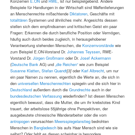
Konzernen
E.ON
und
RWE
, ist nur beispielgebend. Andere
Beispiele für Handlungen in der Wirtschaft sind Waffenlieferungen
an Menschenrechte mißachtende
Diktatoren
, Geschäfte mit
totalitären
Systemen und ähnliches mehr. Angesichts dessen
stellen sich dem empfindsamen und kritischen Geist ein paar
Fragen: Erkennen die durch berufliche Position oder Vermögen,
häufig auch durch beides zugleich, in herausgehobener
Verantwortung stehenden Menschen, die
Konzernvorstände
wie
zum Beispiel E.ON-Vorstand Dr.
Johannes Teyssen
, RWE-
Vorstand Dr.
Jürgen Großmann
oder Dr.
Josef Ackermann
(
Deutsche Bank
AG) und
„die Reichen“
wie zum Beispiel
Susanne Klatten
,
Stefan Quandt
[3]
oder
Karl Albrecht
, um nur
ein paar Namen zu nennen, eigentlich die Werte an, die sich in
den
universellen Menschenrechten
spiegeln und die sich hier in
Deutschland
außerdem durch die
Grundrechte
auch in der
bundesdeutschen Verfassung
wiederfinden? Ist diesen Menschen
eigentlich bewusst, dass die Mutter, die um ihr krebstotes Kind
trauert, der arbeitslose 55jährige ohne Perspektiven, der
ausgebeutete chinesische Wanderarbeiter oder die vom
antropogen
verursachten
Meersspiegelanstieg
bedrohten
Menschen in
Bangladesch
bis aufs Haar Mensch sind wie sie
selbst? Oder fehlt es diesen scheinbar ja besondere