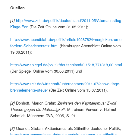
Quellen
[1]
http://www.zeit.de/politik/deutschland/2011-05/Atomausstieg-
Klage-Eon
(Die Zeit Online vom 31.05.2011);
http://www.abendblatt.de/politik/article1928782/Energiekonzerne-
fordern-Schadenersatz.html
(Hamburger Abendblatt Online vom
19.06.2011);
http://www.spiegel.de/politik/deutschland/0,1518,771318,00.html
(Der Spiegel Online vom 30.06.2011) und
http://www.zeit.de/wirtschaft/unternehmen/2011-07/enbw-klage-
brennelemente-steuer
(Die Zeit Online vom 15.07.2011).
[2]
Dönhoff, Marion Gräfin:
Zivilisiert den Kapitalismus: Zwölf
Thesen gegen die Maßlosigkeit.
Mit einem Vorwort v. Helmut
Schmidt. München: DVA, 2005, S. 21.
[3]
Quandt, Stefan: Aktionismus als Stilmittel deutscher Politik,
http://www.tagesspiegel.de/meinung/aktionismus-als-stilmittel-