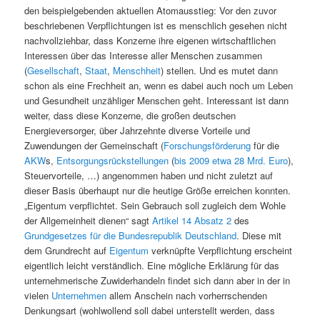
den beispielgebenden aktuellen Atomausstieg: Vor den zuvor
beschriebenen Verpflichtungen ist es menschlich gesehen nicht
nachvollziehbar, dass Konzerne ihre eigenen wirtschaftlichen
Interessen über das Interesse aller Menschen zusammen
(
Gesellschaft
,
Staat
,
Menschheit
) stellen. Und es mutet dann
schon als eine Frechheit an, wenn es dabei auch noch um Leben
und Gesundheit unzähliger Menschen geht. Interessant ist dann
weiter, dass diese Konzerne, die großen deutschen
Energieversorger, über Jahrzehnte diverse Vorteile und
Zuwendungen der Gemeinschaft (
Forschungsförderung
für die
AKW
s,
Entsorgungsrückstellungen
(
bis 2009 etwa 28 Mrd. Euro
),
Steuervorteile, …) angenommen haben und nicht zuletzt auf
dieser Basis überhaupt nur die heutige Größe erreichen konnten.
„Eigentum verpflichtet. Sein Gebrauch soll zugleich dem Wohle
der Allgemeinheit dienen“ sagt
Artikel 14 Absatz 2
des
Grundgesetzes für die Bundesrepublik Deutschland
. Diese mit
dem Grundrecht auf
Eigentum
verknüpfte Verpflichtung erscheint
eigentlich leicht verständlich. Eine mögliche Erklärung für das
unternehmerische Zuwiderhandeln findet sich dann aber in der in
vielen
Unternehmen
allem Anschein nach vorherrschenden
Denkungsart (wohlwollend soll dabei unterstellt werden, dass