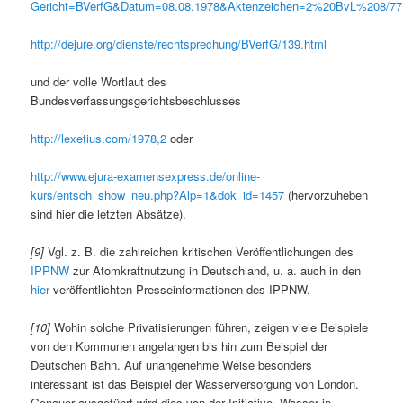
Gericht=BVerfG&Datum=08.08.1978&Aktenzeichen=2%20BvL%208/77
http://dejure.org/dienste/rechtsprechung/BVerfG/139.html
und der volle Wortlaut des
Bundesverfassungsgerichtsbeschlusses
http://lexetius.com/1978,2
oder
http://www.ejura-examensexpress.de/online-
kurs/entsch_show_neu.php?Alp=1&dok_id=1457
(hervorzuheben
sind hier die letzten Absätze).
[9]
Vgl. z. B. die zahlreichen kritischen Veröffentlichungen des
IPPNW
zur Atomkraftnutzung in Deutschland, u. a. auch in den
hier
veröffentlichten Presseinformationen des IPPNW.
[10]
Wohin solche Privatisierungen führen, zeigen viele Beispiele
von den Kommunen angefangen bis hin zum Beispiel der
Deutschen Bahn. Auf unangenehme Weise besonders
interessant ist das Beispiel der Wasserversorgung von London.
Genauer ausgeführt wird dies von der Initiative „Wasser in