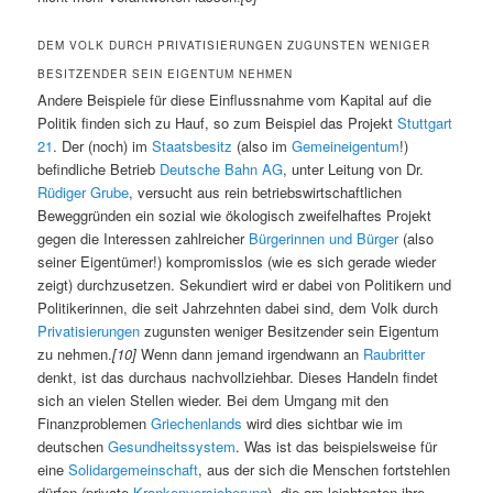
DEM VOLK DURCH PRIVATISIERUNGEN ZUGUNSTEN WENIGER
BESITZENDER SEIN EIGENTUM NEHMEN
Andere Beispiele für diese Einflussnahme vom Kapital auf die
Politik finden sich zu Hauf, so zum Beispiel das Projekt
Stuttgart
21
. Der (noch) im
Staatsbesitz
(also im
Gemeineigentum
!)
befindliche Betrieb
Deutsche Bahn AG
, unter Leitung von Dr.
Rüdiger Grube
, versucht aus rein betriebswirtschaftlichen
Beweggründen ein sozial wie ökologisch zweifelhaftes Projekt
gegen die Interessen zahlreicher
Bürgerinnen und Bürger
(also
seiner Eigentümer!) kompromisslos (wie es sich gerade wieder
zeigt) durchzusetzen. Sekundiert wird er dabei von Politikern und
Politikerinnen, die seit Jahrzehnten dabei sind, dem Volk durch
Privatisierungen
zugunsten weniger Besitzender sein Eigentum
zu nehmen.
[10]
Wenn dann jemand irgendwann an
Raubritter
denkt, ist das durchaus nachvollziehbar. Dieses Handeln findet
sich an vielen Stellen wieder. Bei dem Umgang mit den
Finanzproblemen
Griechenlands
wird dies sichtbar wie im
deutschen
Gesundheitssystem
. Was ist das beispielsweise für
eine
Solidargemeinschaft
, aus der sich die Menschen fortstehlen
dürfen (private
Krankenversicherung
), die am leichtesten ihre