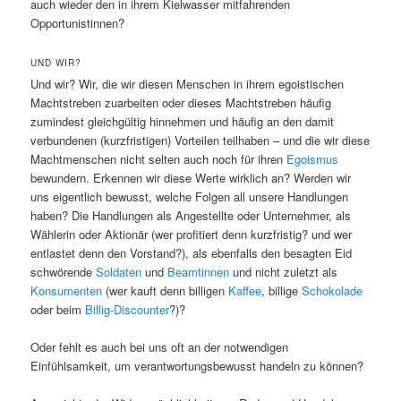
auch wieder den in ihrem Kielwasser mitfahrenden
Opportunistinnen?
UND WIR?
Und wir? Wir, die wir diesen Menschen in ihrem egoistischen
Machtstreben zuarbeiten oder dieses Machtstreben häufig
zumindest gleichgültig hinnehmen und häufig an den damit
verbundenen (kurzfristigen) Vorteilen teilhaben – und die wir diese
Machtmenschen nicht selten auch noch für ihren
Egoismus
bewundern. Erkennen wir diese Werte wirklich an? Werden wir
uns eigentlich bewusst, welche Folgen all unsere Handlungen
haben? Die Handlungen als Angestellte oder Unternehmer, als
Wählerin oder Aktionär (wer profitiert denn kurzfristig? und wer
entlastet denn den Vorstand?), als ebenfalls den besagten Eid
schwörende
Soldaten
und
Beamtinnen
und nicht zuletzt als
Konsumenten
(wer kauft denn billigen
Kaffee
, billige
Schokolade
oder beim
Billig-Discounter
?)?
Oder fehlt es auch bei uns oft an der notwendigen
Einfühlsamkeit, um verantwortungsbewusst handeln zu können?