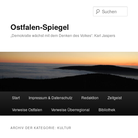
Zum
Zum
primären
sekundären
Such
Inhalt
Inhalt
springen
springen
Ostfalen-Spiegel
„Demokratie wächst mit dem Denken des Volkes“. Karl Jaspers
Hauptmenü
Start
Impressum & Datenschutz
Redaktion
Zeitgeist
Verweise Ostfalen
Verweise Überregional
Bibliothek
ARCHIV DER KATEGORIE:
KULTUR