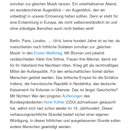
simultan zur gleichen Musik tanzen. Ein unterhaltsamer Abend,
ein wunderschöner Augenblick – ein Augenblick, den wir
unbedingt in unserer Erinnerung halten sollten. Denn er steht für
eine Entwicklung in Europa, die nicht selbstverständlich ist und
ohne ständiges Bemühen auch nicht bleiben wird!
Berlin, Paris, London, … 1914, keine hundert Jahre ist es her, da
marschierten noch fröhliche Soldaten simultan zur „gleichen
Musik“ in den
Ersten Weltkrieg
. Mit Blumen und jubelnd
verabschieden Väter ihre Söhne, Frauen ihre Männer, damit sie
für ihr Vaterland ihre Nachbarn töten. Krieg gilt als rechtmäßiges
Mittel der Außenpolitik. Für den wirtschaftlichen Vorteil dürfen
Menschen getötet werden. Das britische Empire für die Schätze
Indiens, die französische Republik in Nordafrika, das deutsche
Kaiserreich für Kolonien in Übersee. Das ist längst Geschichte?
Mit Nichten! Wer den jüngsten
Äußerungen
des
Bundespräsidenten
Horst Köhler
(CDU) aufmerksam gelauscht
hat, wähnt sich fast schon wieder im 19. Jahrhundert. Dieser
verfassungsrechtliche Skandal bedarf sicher einer eigenen
Würdigung. In dieser fröhlichen und ausgelassenen Stunde sollen
andere Menschen gewürdigt werden.