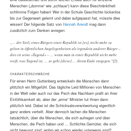
Menschen („dumme“ wie „schlaue“) kann diese Beschränktheit
schlimme Folgen haben! Wer in der Schule Geschichte lückenlos
bis zur Gegenwart gelernt und dabei aufgepasst hat, müsste dies
wissen! Der folgende Satz von
Hannah Arendt
mag dann
zusätzlich zum Denken anregen:
„… der Stolz eines Bürgers einer Republik ist [es], nicht mehr zu
gelten in öffentlichen Angelegenheiten als irgendein anderer Bürger –
dies ist seine »Tugend« – … wenn man in einer Republik nicht mehr
weiß, was Tugend ist, … so geht [diese] … ihrem Ende entgegen.“
[2]
CHARAKTERSCHWÄCHE
Für einen Herrn Guttenberg entwickeln die Menschen dann
plötzlich ein Mitgefühl. Das tägliche Leid Millionen von Menschen
in der Welt oder auch nur das Pech des Nachbarn prallt an ihrer
Einfühlsamkeit ab, aber der „arme“ Minister tut ihnen dann
plötzlich leid. Dabei ist die Schicksalsverantwortung eigentlich
ganz anders verteilt. Aber dennoch lachen die Menschen
tatsächlich, über die Menschen, die sich aufregen und über
Menschen, die Pech haben und … Schlichte Gemüter, die sich
nicht bewusst sind, wohin wir schon wieder unterwegs sind?