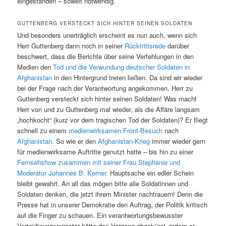
eingestanden – soweit notwendig.
GUTTENBERG VERSTECKT SICH HINTER SEINEN SOLDATEN
Und besonders unerträglich erscheint es nun auch, wenn sich
Herr Guttenberg dann noch in seiner
Rücktrittsrede
darüber
beschwert, dass die Berichte über seine Verfehlungen in den
Medien den
Tod und die Verwundung deutscher Soldaten in
Afghanistan
in den Hintergrund treten ließen. Da sind wir wieder
bei der Frage nach der Verantwortung angekommen. Herr zu
Guttenberg versteckt sich hinter seinen Soldaten! Was macht
Herr von und zu Guttenberg mal wieder, als die Affäre langsam
„hochkocht“ (kurz vor dem tragischen Tod der Soldaten)? Er fliegt
schnell zu einem
medienwirksamen Front-Besuch
nach
Afghanistan
. So wie er den
Afghanistan-Krieg
immer wieder gern
für medienwirksame Auftritte genutzt hatte – bis hin zu einer
Fernsehshow zusammen mit seiner Frau Stephanie und
Moderator Johannes B. Kerner
. Hauptsache ein edler Schein
bleibt gewahrt. An all das mögen bitte alle Soldatinnen und
Soldaten denken, die jetzt ihrem Minister nachtrauern! Denn die
Presse hat in unserer Demokratie den Auftrag, der Politik kritisch
auf die Finger zu schauen. Ein verantwortungsbewusster
Verteidigungsminister hätte den Vorgang abgekürzt, indem er