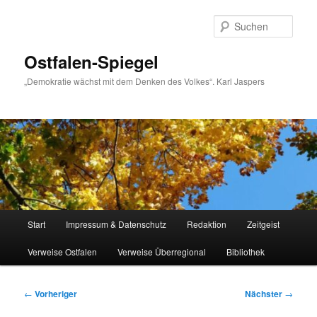
Zum
primären
Such
Inhalt
springen
Ostfalen-Spiegel
„Demokratie wächst mit dem Denken des Volkes“. Karl Jaspers
Hauptmenü
Start
Impressum & Datenschutz
Redaktion
Zeitgeist
Verweise Ostfalen
Verweise Überregional
Bibliothek
Beitragsnavigation
←
Vorheriger
Nächster
→