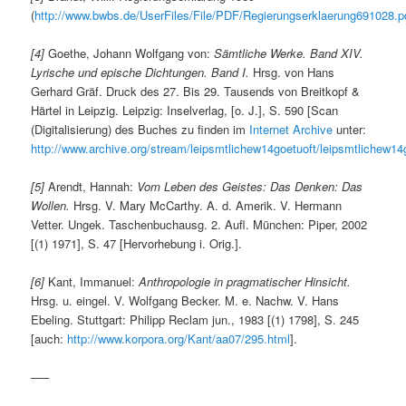
(
http://www.bwbs.de/UserFiles/File/PDF/Regierungserklaerung691028.p
[4]
Goethe, Johann Wolfgang von:
Sämtliche Werke. Band XIV.
Lyrische und epische Dichtungen. Band I.
Hrsg. von Hans
Gerhard Gräf. Druck des 27. Bis 29. Tausends von Breitkopf &
Härtel in Leipzig. Leipzig: Inselverlag, [o. J.], S. 590 [Scan
(Digitalisierung) des Buches zu finden im
Internet Archive
unter:
http://www.archive.org/stream/leipsmtlichew14goetuoft/leipsmtlichew14g
[5]
Arendt, Hannah:
Vom Leben des Geistes: Das Denken: Das
Wollen.
Hrsg. V. Mary McCarthy. A. d. Amerik. V. Hermann
Vetter. Ungek. Taschenbuchausg. 2. Aufl. München: Piper, 2002
[(1) 1971], S. 47 [Hervorhebung i. Orig.].
[6]
Kant, Immanuel:
Anthropologie in pragmatischer Hinsicht.
Hrsg. u. eingel. V. Wolfgang Becker. M. e. Nachw. V. Hans
Ebeling. Stuttgart: Philipp Reclam jun., 1983 [(1) 1798], S. 245
[auch:
http://www.korpora.org/Kant/aa07/295.html
].
—–