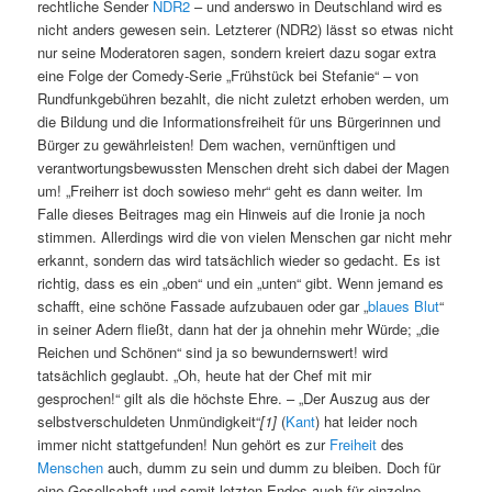
rechtliche Sender
NDR2
– und anderswo in Deutschland wird es
nicht anders gewesen sein. Letzterer (NDR2) lässt so etwas nicht
nur seine Moderatoren sagen, sondern kreiert dazu sogar extra
eine Folge der Comedy-Serie „Frühstück bei Stefanie“ – von
Rundfunkgebühren bezahlt, die nicht zuletzt erhoben werden, um
die Bildung und die Informationsfreiheit für uns Bürgerinnen und
Bürger zu gewährleisten! Dem wachen, vernünftigen und
verantwortungsbewussten Menschen dreht sich dabei der Magen
um! „Freiherr ist doch sowieso mehr“ geht es dann weiter. Im
Falle dieses Beitrages mag ein Hinweis auf die Ironie ja noch
stimmen. Allerdings wird die von vielen Menschen gar nicht mehr
erkannt, sondern das wird tatsächlich wieder so gedacht. Es ist
richtig, dass es ein „oben“ und ein „unten“ gibt. Wenn jemand es
schafft, eine schöne Fassade aufzubauen oder gar „
blaues Blut
“
in seiner Adern fließt, dann hat der ja ohnehin mehr Würde; „die
Reichen und Schönen“ sind ja so bewundernswert! wird
tatsächlich geglaubt. „Oh, heute hat der Chef mit mir
gesprochen!“ gilt als die höchste Ehre. – „Der Auszug aus der
selbstverschuldeten Unmündigkeit“
[1]
(
Kant
) hat leider noch
immer nicht stattgefunden! Nun gehört es zur
Freiheit
des
Menschen
auch, dumm zu sein und dumm zu bleiben. Doch für
eine Gesellschaft und somit letzten Endes auch für einzelne