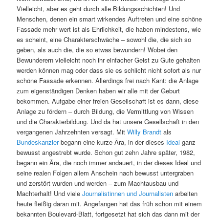
Vielleicht, aber es geht durch alle Bildungsschichten! Und
Menschen, denen ein smart wirkendes Auftreten und eine schöne
Fassade mehr wert ist als Ehrlichkeit, die haben mindestens, wie
es scheint, eine Charakterschwäche – sowohl die, die sich so
geben, als auch die, die so etwas bewundern! Wobei den
Bewunderern vielleicht noch ihr einfacher Geist zu Gute gehalten
werden können mag oder dass sie es schlicht nicht sofort als nur
schöne Fassade erkennen. Allerdings frei nach Kant: die Anlage
zum eigenständigen Denken haben wir alle mit der Geburt
bekommen. Aufgabe einer freien Gesellschaft ist es dann, diese
Anlage zu fördern – durch Bildung, die Vermittlung von Wissen
und die Charakterbildung. Und da hat unsere Gesellschaft in den
vergangenen Jahrzehnten versagt. Mit
Willy Brandt
als
Bundeskanzler
begann eine kurze Ära, in der dieses
Ideal
ganz
bewusst angestrebt wurde. Schon gut zehn Jahre später, 1982,
begann ein Ära, die noch immer andauert, in der dieses Ideal und
seine realen Folgen allem Anschein nach bewusst untergraben
und zerstört wurden und werden – zum Machtausbau und
Machterhalt! Und viele
Journalistinnen und Journalisten
arbeiten
heute fleißig daran mit. Angefangen hat das früh schon mit einem
bekannten Boulevard-Blatt, fortgesetzt hat sich das dann mit der