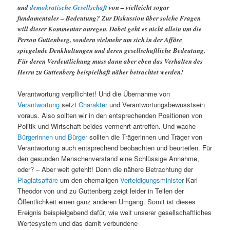
und
demokratische
Gesellschaft
von – vielleicht sogar
fundamentaler – Bedeutung? Zur Diskussion über solche Fragen
will dieser Kommentar anregen. Dabei geht es nicht allein um die
Person Guttenberg, sondern vielmehr um sich in der Affäre
spiegelnde Denkhaltungen und deren gesellschaftliche Bedeutung.
Für deren Verdeutlichung muss dann aber eben das Verhalten des
Herrn zu Guttenberg beispielhaft näher betrachtet werden!
Verantwortung verpflichtet! Und die Übernahme von
Verantwortung
setzt
Charakter
und Verantwortungsbewusstsein
voraus. Also sollten wir in den entsprechenden Positionen von
Politik und Wirtschaft beides vermehrt antreffen. Und wache
Bürgerinnen und Bürger
sollten die Trägerinnen und Träger von
Verantwortung auch entsprechend beobachten und beurteilen. Für
den gesunden Menschenverstand eine Schlüssige Annahme,
oder? – Aber weit gefehlt! Denn die nähere Betrachtung der
Plagiatsaffäre
um den ehemaligen
Verteidigungsminister
Karl-
Theodor von und zu Guttenberg zeigt leider in Teilen der
Öffentlichkeit einen ganz anderen Umgang. Somit ist dieses
Ereignis beispielgebend dafür, wie weit unserer gesellschaftliches
Wertesystem und das damit verbundene