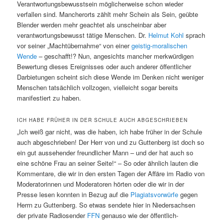
Verantwortungsbewusstsein möglicherweise schon wieder
verfallen sind. Mancherorts zählt mehr Schein als Sein, geübte
Blender werden mehr geachtet als unscheinbar aber
verantwortungsbewusst tätige Menschen. Dr.
Helmut Kohl
sprach
vor seiner „Machtübernahme“ von einer
geistig-moralischen
Wende
– geschafft!? Nun, angesichts mancher merkwürdigen
Bewertung dieses Ereignisses oder auch anderer öffentlicher
Darbietungen scheint sich diese Wende im Denken nicht weniger
Menschen tatsächlich vollzogen, vielleicht sogar bereits
manifestiert zu haben.
ICH HABE FRÜHER IN DER SCHULE AUCH ABGESCHRIEBEN
„Ich weiß gar nicht, was die haben, ich habe früher in der Schule
auch abgeschrieben! Der Herr von und zu Guttenberg ist doch so
ein gut aussehender freundlicher Mann – und der hat auch so
eine schöne Frau an seiner Seite!“ – So oder ähnlich lauten die
Kommentare, die wir in den ersten Tagen der Affäre im Radio von
Moderatorinnen und Moderatoren hörten oder die wir in der
Presse lesen konnten in Bezug auf die
Plagiatsvorwürfe
gegen
Herrn zu Guttenberg. So etwas sendete hier in Niedersachsen
der private Radiosender
FFN
genauso wie der öffentlich-