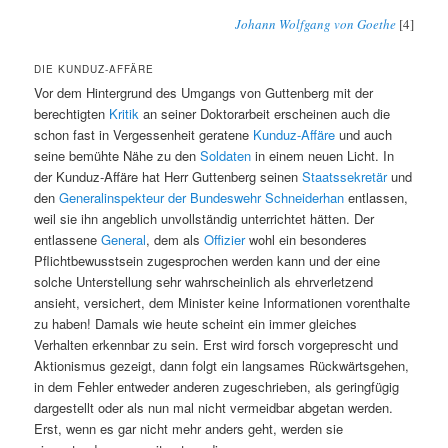
Johann Wolfgang von Goethe
[4]
DIE KUNDUZ-AFFÄRE
Vor dem Hintergrund des Umgangs von Guttenberg mit der
berechtigten
Kritik
an seiner Doktorarbeit erscheinen auch die
schon fast in Vergessenheit geratene
Kunduz-Affäre
und auch
seine bemühte Nähe zu den
Soldaten
in einem neuen Licht. In
der Kunduz-Affäre hat Herr Guttenberg seinen
Staatssekretär
und
den
Generalinspekteur der Bundeswehr
Schneiderhan
entlassen,
weil sie ihn angeblich unvollständig unterrichtet hätten. Der
entlassene
General
, dem als
Offizier
wohl ein besonderes
Pflichtbewusstsein zugesprochen werden kann und der eine
solche Unterstellung sehr wahrscheinlich als ehrverletzend
ansieht, versichert, dem Minister keine Informationen vorenthalte
zu haben! Damals wie heute scheint ein immer gleiches
Verhalten erkennbar zu sein. Erst wird forsch vorgeprescht und
Aktionismus gezeigt, dann folgt ein langsames Rückwärtsgehen,
in dem Fehler entweder anderen zugeschrieben, als geringfügig
dargestellt oder als nun mal nicht vermeidbar abgetan werden.
Erst, wenn es gar nicht mehr anders geht, werden sie