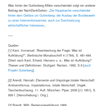
Was hinter der Guttenberg-Affäre verschwindet zeigt ein anderer
Beitrag der NachDenkSeiten: „
Die Hauptsache verschwindet
hinter dem Getöse um Guttenberg: der Ausbau der Bundeswehr
zu einer Interventionsarmee, auch zur Durchsetzung
wirtschaftlicher Interessen
„
—–
Quellen
[1]
Kant, Immanuel: “Beantwortung der Frage: Was ist
Aufklärung?”,
Berlinische Monatsschrift
4 (1784), S. 481-494.
Zitiert nach Kant, Erhard, Hamann u. a.:
Was ist Aufklärung?
Thesen und Definitionen.
Stuttgart: Reclam, 1992, S.9 [
auch
Projekt Gutenberg
].
[2]
Arendt, Hannah:
Elemente und Ursprünge totaler Herrschaft:
Antisemitismus, Imperialismus, totale Herrschaft.
Ungek.
Taschenbuchausg. 11. Aufl. München: Piper, 2006 [(1) 1951], S.
959 f. [Hervorhebung i. Orig.].
[3]
Brandt, Willi: Regierungserklärung 1969