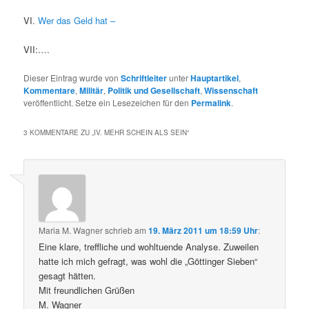
VI.
Wer das Geld hat –
VII:.…
Dieser Eintrag wurde von
Schriftleiter
unter
Hauptartikel
,
Kommentare
,
Militär
,
Politik und Gesellschaft
,
Wissenschaft
veröffentlicht. Setze ein Lesezeichen für den
Permalink
.
3 KOMMENTARE ZU „
IV. MEHR SCHEIN ALS SEIN
“
Maria M. Wagner
schrieb
am
19. März 2011 um 18:59 Uhr
:
Eine klare, treffliche und wohltuende Analyse. Zuweilen
hatte ich mich gefragt, was wohl die „Göttinger Sieben“
gesagt hätten.
Mit freundlichen Grüßen
M. Wagner