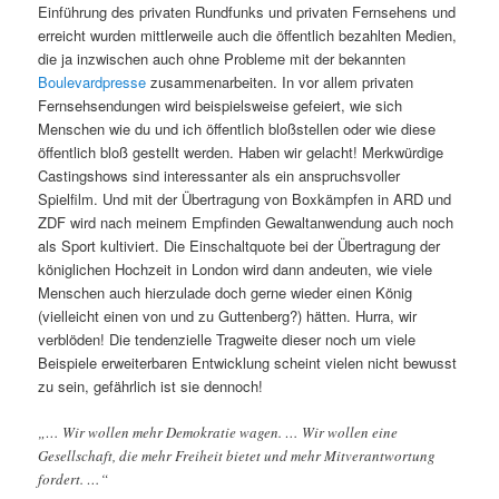
Einführung des privaten Rundfunks und privaten Fernsehens und
erreicht wurden mittlerweile auch die öffentlich bezahlten Medien,
die ja inzwischen auch ohne Probleme mit der bekannten
Boulevardpresse
zusammenarbeiten. In vor allem privaten
Fernsehsendungen wird beispielsweise gefeiert, wie sich
Menschen wie du und ich öffentlich bloßstellen oder wie diese
öffentlich bloß gestellt werden. Haben wir gelacht! Merkwürdige
Castingshows sind interessanter als ein anspruchsvoller
Spielfilm. Und mit der Übertragung von Boxkämpfen in ARD und
ZDF wird nach meinem Empfinden Gewaltanwendung auch noch
als Sport kultiviert. Die Einschaltquote bei der Übertragung der
königlichen Hochzeit in London wird dann andeuten, wie viele
Menschen auch hierzulade doch gerne wieder einen König
(vielleicht einen von und zu Guttenberg?) hätten. Hurra, wir
verblöden! Die tendenzielle Tragweite dieser noch um viele
Beispiele erweiterbaren Entwicklung scheint vielen nicht bewusst
zu sein, gefährlich ist sie dennoch!
„… Wir wollen mehr Demokratie wagen. … Wir wollen eine
Gesellschaft, die mehr Freiheit bietet und mehr Mitverantwortung
fordert. …“