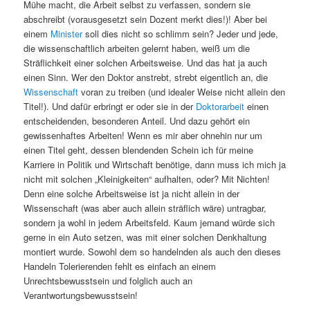
Mühe macht, die Arbeit selbst zu verfassen, sondern sie
abschreibt (vorausgesetzt sein Dozent merkt dies!)! Aber bei
einem
Minister
soll dies nicht so schlimm sein? Jeder und jede,
die wissenschaftlich arbeiten gelernt haben, weiß um die
Sträflichkeit einer solchen Arbeitsweise. Und das hat ja auch
einen Sinn. Wer den Doktor anstrebt, strebt eigentlich an, die
Wissenschaft
voran zu treiben (und idealer Weise nicht allein den
Titel!). Und dafür erbringt er oder sie in der
Doktorarbeit
einen
entscheidenden, besonderen Anteil. Und dazu gehört ein
gewissenhaftes Arbeiten! Wenn es mir aber ohnehin nur um
einen Titel geht, dessen blendenden Schein ich für meine
Karriere in Politik und Wirtschaft benötige, dann muss ich mich ja
nicht mit solchen „Kleinigkeiten“ aufhalten, oder? Mit Nichten!
Denn eine solche Arbeitsweise ist ja nicht allein in der
Wissenschaft (was aber auch allein sträflich wäre) untragbar,
sondern ja wohl in jedem Arbeitsfeld. Kaum jemand würde sich
gerne in ein Auto setzen, was mit einer solchen Denkhaltung
montiert wurde. Sowohl dem so handelnden als auch den dieses
Handeln Tolerierenden fehlt es einfach an einem
Unrechtsbewusstsein und folglich auch an
Verantwortungsbewusstsein!