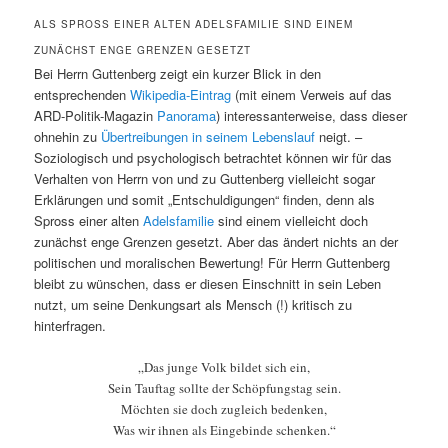
ALS SPROSS EINER ALTEN ADELSFAMILIE SIND EINEM
ZUNÄCHST ENGE GRENZEN GESETZT
Bei Herrn Guttenberg zeigt ein kurzer Blick in den
entsprechenden
Wikipedia-Eintrag
(mit einem Verweis auf das
ARD-Politik-Magazin
Panorama
) interessanterweise, dass dieser
ohnehin zu
Übertreibungen in seinem Lebenslauf
neigt. –
Soziologisch und psychologisch betrachtet können wir für das
Verhalten von Herrn von und zu Guttenberg vielleicht sogar
Erklärungen und somit „Entschuldigungen“ finden, denn als
Spross einer alten
Adelsfamilie
sind einem vielleicht doch
zunächst enge Grenzen gesetzt. Aber das ändert nichts an der
politischen und moralischen Bewertung! Für Herrn Guttenberg
bleibt zu wünschen, dass er diesen Einschnitt in sein Leben
nutzt, um seine Denkungsart als Mensch (!) kritisch zu
hinterfragen.
„Das junge Volk bildet sich ein,
Sein Tauftag sollte der Schöpfungstag sein.
Möchten sie doch zugleich bedenken,
Was wir ihnen als Eingebinde schenken.“