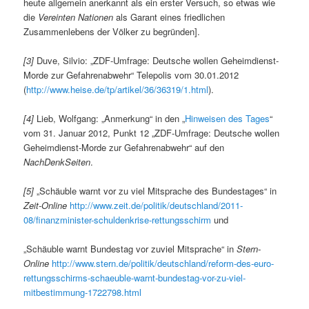
heute allgemein anerkannt als ein erster Versuch, so etwas wie
die
Vereinten Nationen
als Garant eines friedlichen
Zusammenlebens der Völker zu begründen].
[3]
Duve, Silvio: „ZDF-Umfrage: Deutsche wollen Geheimdienst-
Morde zur Gefahrenabwehr“ Telepolis vom 30.01.2012
(
http://www.heise.de/tp/artikel/36/36319/1.html
).
[4]
Lieb, Wolfgang: „Anmerkung“ in den „
Hinweisen des Tages
“
vom 31. Januar 2012, Punkt 12 „ZDF-Umfrage: Deutsche wollen
Geheimdienst-Morde zur Gefahrenabwehr“ auf den
NachDenkSeiten
.
[5]
„Schäuble warnt vor zu viel Mitsprache des Bundestages“ in
Zeit-Online
http://www.zeit.de/politik/deutschland/2011-
08/finanzminister-schuldenkrise-rettungsschirm
und
„Schäuble warnt Bundestag vor zuviel Mitsprache“ in
Stern-
Online
http://www.stern.de/politik/deutschland/reform-des-euro-
rettungsschirms-schaeuble-warnt-bundestag-vor-zu-viel-
mitbestimmung-1722798.html