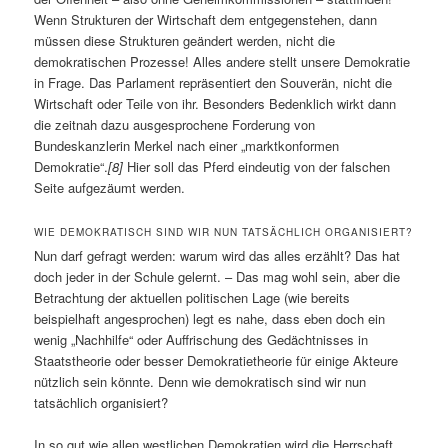
Wenn Strukturen der Wirtschaft dem entgegenstehen, dann
müssen diese Strukturen geändert werden, nicht die
demokratischen Prozesse! Alles andere stellt unsere Demokratie
in Frage. Das Parlament repräsentiert den Souverän, nicht die
Wirtschaft oder Teile von ihr. Besonders Bedenklich wirkt dann
die zeitnah dazu ausgesprochene Forderung von
Bundeskanzlerin Merkel nach einer „marktkonformen
Demokratie“.
[8]
Hier soll das Pferd eindeutig von der falschen
Seite aufgezäumt werden.
WIE DEMOKRATISCH SIND WIR NUN TATSÄCHLICH ORGANISIERT?
Nun darf gefragt werden: warum wird das alles erzählt? Das hat
doch jeder in der Schule gelernt. – Das mag wohl sein, aber die
Betrachtung der aktuellen politischen Lage (wie bereits
beispielhaft angesprochen) legt es nahe, dass eben doch ein
wenig „Nachhilfe“ oder Auffrischung des Gedächtnisses in
Staatstheorie oder besser Demokratietheorie für einige Akteure
nützlich sein könnte. Denn wie demokratisch sind wir nun
tatsächlich organisiert?
In so gut wie allen westlichen Demokratien wird die Herrschaft