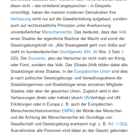
diese nicht – wie einleitend angesprochen – in Despotie
umschlägt, haben die meisten modernen Demokratien ihre
Verfassung
nicht nur auf die Gewaltenteilung aufgebaut, sondern
auch auf rechtsstaatliche Prinzipien unter Anerkennung
unveräußerlicher
Menschenrechte
. Das bedeutet, dass das
Volk
eines Staates der eigentliche Besitzer der Macht und somit der
Gesetzgebungskraft ist. „Alle Staatsgewalt geht vom Volke aus“
steht im bundesdeutschen
Grundgesetz
(
Art. 20
Abs. 2 Satz 1
GG). Der
Souverän
, also der Herrscher ist nicht mehr ein König
oder Fürst, sondern das Volk. Das (Staats-)Volk bilden dabei alle
Staatsbürger eines Staates. In der
Europäischen Union
sind dies
je nach politscher Gesetzgebungs- und Verwaltungsebene die
Staatsbürgerinnen und Staatsbürger eines einzelnen Mitglieds-
Staates oder aber der gesamten Union. Zugleich wird in den
Verfassungen direkt oder indirekt (durch
UN
-Verträge und UN-
Erklärungen oder in Europa z. B. auch der Europäischen
Menschenrechtskonvention
EMRK
) die Würde des Menschen
und die Achtung der Menschenrechte als Grundlage von
Gesellschaft und Gesetzgebung anerkannt (vgl. z. B.
Art. 1 GG
).
Ausnahmslos alle Personen sind dabei an das Gesetz gebunden.