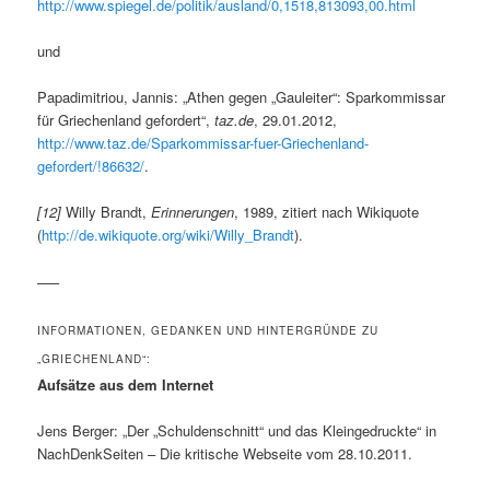
http://www.spiegel.de/politik/ausland/0,1518,813093,00.html
und
Papadimitriou, Jannis: „Athen gegen „Gauleiter“: Sparkommissar
für Griechenland gefordert“,
taz.de
, 29.01.2012,
http://www.taz.de/Sparkommissar-fuer-Griechenland-
gefordert/!86632/
.
[12]
Willy Brandt,
Erinnerungen
, 1989, zitiert nach Wikiquote
(
http://de.wikiquote.org/wiki/Willy_Brandt
).
—–
INFORMATIONEN, GEDANKEN UND HINTERGRÜNDE ZU
„GRIECHENLAND“:
Aufsätze aus dem Internet
Jens Berger: „Der „Schuldenschnitt“ und das Kleingedruckte“ in
NachDenkSeiten – Die kritische Webseite vom 28.10.2011.