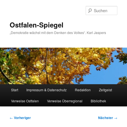
Zum
primären
Such
Inhalt
springen
Ostfalen-Spiegel
„Demokratie wächst mit dem Denken des Volkes“. Karl Jaspers
Hauptmenü
Start
Impressum & Datenschutz
Redaktion
Zeitgeist
Verweise Ostfalen
Verweise Überregional
Bibliothek
Beitragsnavigation
←
Vorheriger
Nächster
→