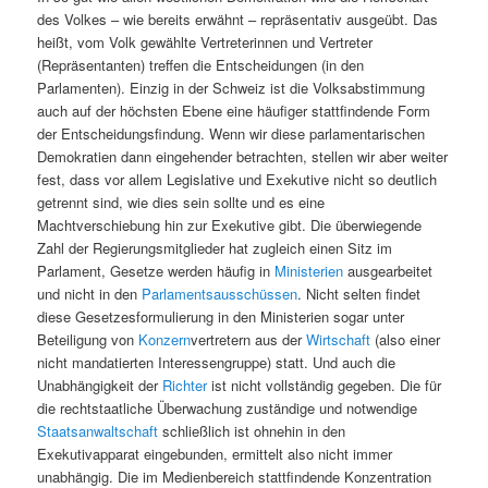
des Volkes – wie bereits erwähnt – repräsentativ ausgeübt. Das
heißt, vom Volk gewählte Vertreterinnen und Vertreter
(Repräsentanten) treffen die Entscheidungen (in den
Parlamenten). Einzig in der Schweiz ist die Volksabstimmung
auch auf der höchsten Ebene eine häufiger stattfindende Form
der Entscheidungsfindung. Wenn wir diese parlamentarischen
Demokratien dann eingehender betrachten, stellen wir aber weiter
fest, dass vor allem Legislative und Exekutive nicht so deutlich
getrennt sind, wie dies sein sollte und es eine
Machtverschiebung hin zur Exekutive gibt. Die überwiegende
Zahl der Regierungsmitglieder hat zugleich einen Sitz im
Parlament, Gesetze werden häufig in
Ministerien
ausgearbeitet
und nicht in den
Parlamentsausschüssen
. Nicht selten findet
diese Gesetzesformulierung in den Ministerien sogar unter
Beteiligung von
Konzern
vertretern aus der
Wirtschaft
(also einer
nicht mandatierten Interessengruppe) statt. Und auch die
Unabhängigkeit der
Richter
ist nicht vollständig gegeben. Die für
die rechtstaatliche Überwachung zuständige und notwendige
Staatsanwaltschaft
schließlich ist ohnehin in den
Exekutivapparat eingebunden, ermittelt also nicht immer
unabhängig. Die im Medienbereich stattfindende Konzentration