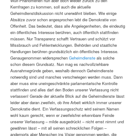
Wulf-Phänomenen nun aber doch wieder zurück zu den
Kernfragen zu kommen, soll auch die aktuelle
Geheimdienstdiskussion nicht unerwähnt bleiben. Wie einige
Absätze zuvor schon angesprochen lebt die Demokratie von
Offenheit. Das bedeutet, dass alle Angelegenheiten, die eindeutig
ein öffentliches Interesse berühren, auch öffentlich stattfinden
müssen. Nur Transparenz schafft Vertrauen und schützt vor
Missbrauch und Fehlentwicklungen. Behörden und staatliche
Handlungen berühren grundsätzlich ein öffentliches Interesse.
Genaugenommen widersprechen
Geheimdienste
als solche
schon diesem Grundsatz. Nun mag es nachvollziehbare
Ausnahmegründe geben, weshalb dennoch Geheimdienste
notwendig sind und manches verschwiegen werden muss. Dann
aber muss eine uneingeschränkte parlamentarische Kontrolle
stattfinden und alles darf den Boden unserer Verfassung nicht
verlassen! Gerade der aktuelle Blick auf die Geheimdienste lässt
leider aber daran zweifeln, ob ihre Arbeit wirklich immer unserer
Demokratie dient. Ein Verfassungsschutz wird seinem Namen
wohl kaum gerecht, wenn er zweifelsfrei erkennbare Feinde
unserer Verfassung – milde ausgedrückt – nicht ernst nimmt und
gewähren lässt – mit all seinen schrecklichen Folgen –
andernorts aber Menschen ins Visier genommen werden, die