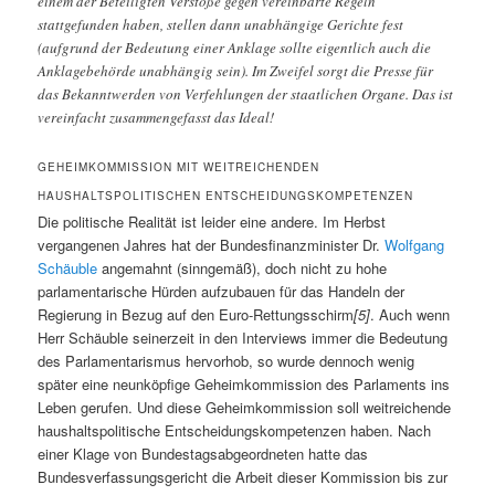
einem der Beteiligten Verstöße gegen vereinbarte Regeln
stattgefunden haben, stellen dann unabhängige Gerichte fest
(aufgrund der Bedeutung einer Anklage sollte eigentlich auch die
Anklagebehörde unabhängig sein). Im Zweifel sorgt die Presse für
das Bekanntwerden von Verfehlungen der staatlichen Organe. Das ist
vereinfacht zusammengefasst das Ideal!
GEHEIMKOMMISSION MIT WEITREICHENDEN
HAUSHALTSPOLITISCHEN ENTSCHEIDUNGSKOMPETENZEN
Die politische Realität ist leider eine andere. Im Herbst
vergangenen Jahres hat der Bundesfinanzminister Dr.
Wolfgang
Schäuble
angemahnt (sinngemäß), doch nicht zu hohe
parlamentarische Hürden aufzubauen für das Handeln der
Regierung in Bezug auf den Euro-Rettungsschirm
[5]
. Auch wenn
Herr Schäuble seinerzeit in den Interviews immer die Bedeutung
des Parlamentarismus hervorhob, so wurde dennoch wenig
später eine neunköpfige Geheimkommission des Parlaments ins
Leben gerufen. Und diese Geheimkommission soll weitreichende
haushaltspolitische Entscheidungskompetenzen haben. Nach
einer Klage von Bundestagsabgeordneten hatte das
Bundesverfassungsgericht die Arbeit dieser Kommission bis zur