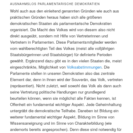
AUSNAHMSLOS PARLAMENTARISCHE DEMOKRATIEN
Wohl auch aus den einleitend genannten Gründen wie auch aus
praktischen Gründen heraus haben sich alle größeren
demokratischen Staaten als parlamentarische Demokratien
organisiert. Die Macht des Volkes wird von diesem also nicht
direkt ausgeübt, sondern mit Hilfe von Vertreterinnen und
Vertretern in Parlamenten. Diese Parlamentsmitglieder werden
vom wahlberechtigten Teil des Volkes (meist alle volljährigen
Staatsbürgerinnen und Staatsbürger) für definierte Perioden
gewählt. Ergänzend dazu gibt es in den vielen Staaten die, meist
eingeschränkte, Möglichkeit von
Volksabstimmungen
. Die
Parlamente stellen in unseren Demokratien also das zentrale
Element dar, denn in ihnen wird der Souverän, das Volk, vertreten
(repräsentiert). Nicht zuletzt, weil sowohl das Volk als dann auch
seine Vertretung politische Handlungen nur grundlegend
beurteilen können, wenn sie möglichst alle Fakten kennen, ist
Offenheit ein fundamental wichtiger Aspekt. Jede Geheimhaltung
untergräbt die demokratische Teilhabe. Daneben ist Bildung ein
weiterer fundamental wichtiger Aspekt, Bildung im Sinne von
Wissensaneignung und im Sinne von Charakterbildung (wie
andernorts bereits angesprochen). Denn diese sind notwendig für