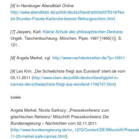
[6]
in
Hamburger Abendblatt Online
http://www.abendblatt.de/politik/deutschland/article2075318/Nur-
24-Stunden-Freude-Karlsruhe-bremst-Rettungsschirm.html
[7]
Jaspers, Karl:
Kleine Schule des philosophischen Denkens.
Ungek. Taschenbuchausg. München: Piper, 1997 [1965(1)], S.
121.
[8]
Angela Merkel, vgl.
http://www.nachdenkseiten.de/?p=10611
[9]
Leo Kim: „Der Schwächste fliegt aus Euroland“
stern.de
vom
03.11.2011 (
http://www.stern.de/politik/deutschland/gipfel-in-
cannes-der-schwaechste-fliegt-aus-euroland-1746747.html
)
sowie
Angela Merkel, Nicola Sarkozy: „Pressekonferenz zum
griechischen Referenz“ Mitschrift Pressekonferenz
Die
Bundesregierung – Nachrichten
vom 02.11.2011
(
http://www.bundesregierung.de/nn_1272/Content/DE/Mitschrift/Presse
11-03-merkel-sark-cannes.html
).