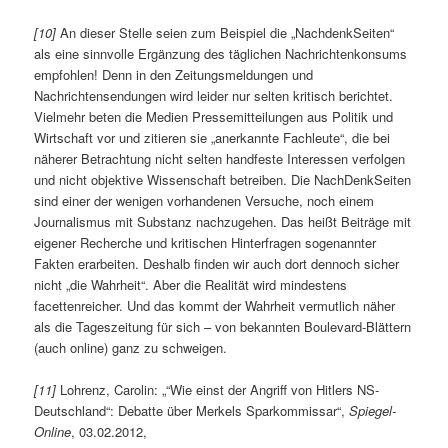
[10]
An dieser Stelle seien zum Beispiel die „NachdenkSeiten“
als eine sinnvolle Ergänzung des täglichen Nachrichtenkonsums
empfohlen! Denn in den Zeitungsmeldungen und
Nachrichtensendungen wird leider nur selten kritisch berichtet.
Vielmehr beten die Medien Pressemitteilungen aus Politik und
Wirtschaft vor und zitieren sie „anerkannte Fachleute“, die bei
näherer Betrachtung nicht selten handfeste Interessen verfolgen
und nicht objektive Wissenschaft betreiben. Die NachDenkSeiten
sind einer der wenigen vorhandenen Versuche, noch einem
Journalismus mit Substanz nachzugehen. Das heißt Beiträge mit
eigener Recherche und kritischen Hinterfragen sogenannter
Fakten erarbeiten. Deshalb finden wir auch dort dennoch sicher
nicht „die Wahrheit“. Aber die Realität wird mindestens
facettenreicher. Und das kommt der Wahrheit vermutlich näher
als die Tageszeitung für sich – von bekannten Boulevard-Blättern
(auch online) ganz zu schweigen.
[11]
Lohrenz, Carolin: „“Wie einst der Angriff von Hitlers NS-
Deutschland“: Debatte über Merkels Sparkommissar“,
Spiegel-
Online
, 03.02.2012,