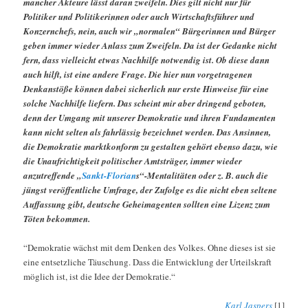
mancher Akteure lässt daran zweifeln. Dies gilt nicht nur für
Politiker und Politikerinnen oder auch Wirtschaftsführer und
Konzernchefs, nein, auch wir „normalen“ Bürgerinnen und Bürger
geben immer wieder Anlass zum Zweifeln. Da ist der Gedanke nicht
fern, dass vielleicht etwas Nachhilfe notwendig ist. Ob diese dann
auch hilft, ist eine andere Frage. Die hier nun vorgetragenen
Denkanstöße können dabei sicherlich nur erste Hinweise für eine
solche Nachhilfe liefern. Das scheint mir aber dringend geboten,
denn der Umgang mit unserer Demokratie und ihren Fundamenten
kann nicht selten als fahrlässig bezeichnet werden. Das Ansinnen,
die Demokratie marktkonform zu gestalten gehört ebenso dazu, wie
die Unaufrichtigkeit politischer Amtsträger, immer wieder
anzutreffende „
Sankt-Florian
s“-Mentalitäten oder z. B. auch die
jüngst veröffentliche Umfrage, der Zufolge es die nicht eben seltene
Auffassung gibt, deutsche Geheimagenten sollten eine Lizenz zum
Töten bekommen.
“Demokratie wächst mit dem Denken des Volkes. Ohne dieses ist sie
eine entsetzliche Täuschung. Dass die Entwicklung der Urteilskraft
möglich ist, ist die Idee der Demokratie.“
Karl Jaspers
[1]