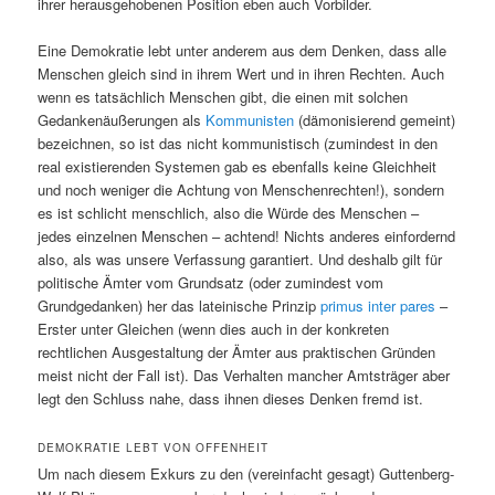
ihrer herausgehobenen Position eben auch Vorbilder.
Eine Demokratie lebt unter anderem aus dem Denken, dass alle
Menschen gleich sind in ihrem Wert und in ihren Rechten. Auch
wenn es tatsächlich Menschen gibt, die einen mit solchen
Gedankenäußerungen als
Kommunisten
(dämonisierend gemeint)
bezeichnen, so ist das nicht kommunistisch (zumindest in den
real existierenden Systemen gab es ebenfalls keine Gleichheit
und noch weniger die Achtung von Menschenrechten!), sondern
es ist schlicht menschlich, also die Würde des Menschen –
jedes einzelnen Menschen – achtend! Nichts anderes einfordernd
also, als was unsere Verfassung garantiert. Und deshalb gilt für
politische Ämter vom Grundsatz (oder zumindest vom
Grundgedanken) her das lateinische Prinzip
primus inter pares
–
Erster unter Gleichen (wenn dies auch in der konkreten
rechtlichen Ausgestaltung der Ämter aus praktischen Gründen
meist nicht der Fall ist). Das Verhalten mancher Amtsträger aber
legt den Schluss nahe, dass ihnen dieses Denken fremd ist.
DEMOKRATIE LEBT VON OFFENHEIT
Um nach diesem Exkurs zu den (vereinfacht gesagt) Guttenberg-