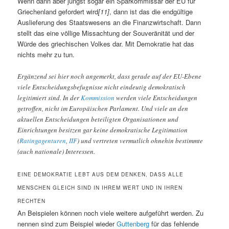
Wenn dann aber jüngst sogar ein Sparkommissar der EU für
Griechenland gefordert wird
[11]
, dann ist das die endgültige
Auslieferung des Staatswesens an die Finanzwirtschaft. Dann
stellt das eine völlige Missachtung der Souveränität und der
Würde des griechischen Volkes dar. Mit Demokratie hat das
nichts mehr zu tun.
Ergänzend sei hier noch angemerkt, dass gerade auf der EU-Ebene
viele Entscheidungsbefugnisse nicht eindeutig demokratisch
legitimiert sind. In der
Kommission
werden viele Entscheidungen
getroffen, nicht im Europäischen Parlament. Und viele an den
aktuellen Entscheidungen beteiligten Organisationen und
Einrichtungen besitzen gar keine demokratische Legitimation
(
Ratingagenturen
,
IIF
) und vertreten vermutlich ohnehin bestimmte
(auch nationale) Interessen.
EINE DEMOKRATIE LEBT AUS DEM DENKEN, DASS ALLE
MENSCHEN GLEICH SIND IN IHREM WERT UND IN IHREN
RECHTEN
An Beispielen können noch viele weitere aufgeführt werden. Zu
nennen sind zum Beispiel wieder
Guttenberg
für das fehlende