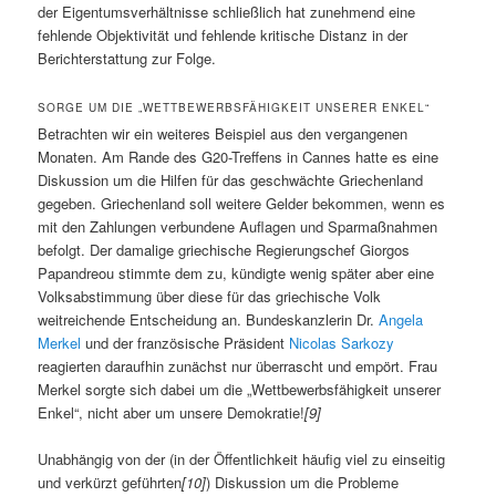
der Eigentumsverhältnisse schließlich hat zunehmend eine
fehlende Objektivität und fehlende kritische Distanz in der
Berichterstattung zur Folge.
SORGE UM DIE „WETTBEWERBSFÄHIGKEIT UNSERER ENKEL“
Betrachten wir ein weiteres Beispiel aus den vergangenen
Monaten. Am Rande des G20-Treffens in Cannes hatte es eine
Diskussion um die Hilfen für das geschwächte Griechenland
gegeben. Griechenland soll weitere Gelder bekommen, wenn es
mit den Zahlungen verbundene Auflagen und Sparmaßnahmen
befolgt. Der damalige griechische Regierungschef Giorgos
Papandreou stimmte dem zu, kündigte wenig später aber eine
Volksabstimmung über diese für das griechische Volk
weitreichende Entscheidung an. Bundeskanzlerin Dr.
Angela
Merkel
und der französische Präsident
Nicolas Sarkozy
reagierten daraufhin zunächst nur überrascht und empört. Frau
Merkel sorgte sich dabei um die „Wettbewerbsfähigkeit unserer
Enkel“, nicht aber um unsere Demokratie!
[9]
Unabhängig von der (in der Öffentlichkeit häufig viel zu einseitig
und verkürzt geführten
[10]
) Diskussion um die Probleme