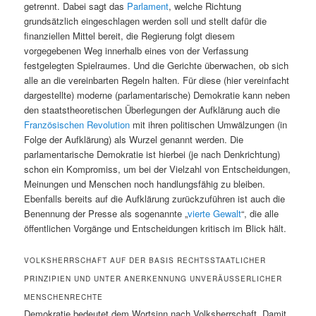
getrennt. Dabei sagt das
Parlament
, welche Richtung
grundsätzlich eingeschlagen werden soll und stellt dafür die
finanziellen Mittel bereit, die Regierung folgt diesem
vorgegebenen Weg innerhalb eines von der Verfassung
festgelegten Spielraumes. Und die Gerichte überwachen, ob sich
alle an die vereinbarten Regeln halten. Für diese (hier vereinfacht
dargestellte) moderne (parlamentarische) Demokratie kann neben
den staatstheoretischen Überlegungen der Aufklärung auch die
Französischen Revolution
mit ihren politischen Umwälzungen (in
Folge der Aufklärung) als Wurzel genannt werden. Die
parlamentarische Demokratie ist hierbei (je nach Denkrichtung)
schon ein Kompromiss, um bei der Vielzahl von Entscheidungen,
Meinungen und Menschen noch handlungsfähig zu bleiben.
Ebenfalls bereits auf die Aufklärung zurückzuführen ist auch die
Benennung der Presse als sogenannte „
vierte Gewalt
“, die alle
öffentlichen Vorgänge und Entscheidungen kritisch im Blick hält.
VOLKSHERRSCHAFT AUF DER BASIS RECHTSSTAATLICHER
PRINZIPIEN UND UNTER ANERKENNUNG UNVERÄUSSERLICHER M
ENSCHENRECHTE
Demokratie bedeutet dem Wortsinn nach Volksherrschaft. Damit