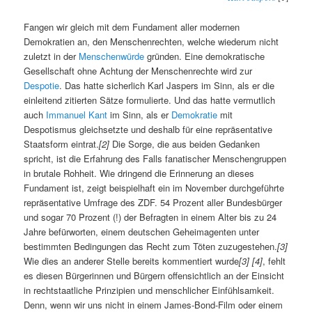
Fangen wir gleich mit dem Fundament aller modernen
Demokratien an, den Menschenrechten, welche wiederum nicht
zuletzt in der
Menschenwürde
gründen. Eine demokratische
Gesellschaft ohne Achtung der Menschenrechte wird zur
Despotie
. Das hatte sicherlich Karl Jaspers im Sinn, als er die
einleitend zitierten Sätze formulierte. Und das hatte vermutlich
auch
Immanuel Kant
im Sinn, als er
Demokratie
mit
Despotismus gleichsetzte und deshalb für eine repräsentative
Staatsform eintrat.
[2]
Die Sorge, die aus beiden Gedanken
spricht, ist die Erfahrung des Falls fanatischer Menschengruppen
in brutale Rohheit. Wie dringend die Erinnerung an dieses
Fundament ist, zeigt beispielhaft ein im November durchgeführte
repräsentative Umfrage des ZDF. 54 Prozent aller Bundesbürger
und sogar 70 Prozent (!) der Befragten in einem Alter bis zu 24
Jahre befürworten, einem deutschen Geheimagenten unter
bestimmten Bedingungen das Recht zum Töten zuzugestehen.
[3]
Wie dies an anderer Stelle bereits kommentiert wurde
[3]
[4]
, fehlt
es diesen Bürgerinnen und Bürgern offensichtlich an der Einsicht
in rechtstaatliche Prinzipien und menschlicher Einfühlsamkeit.
Denn, wenn wir uns nicht in einem James-Bond-Film oder einem