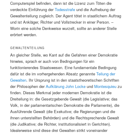
Computerspiel befinden, dann ist die Lizenz zum Töten die
verdeckte Einführung der
Todesstrafe
und die Aufhebung der
Gewaltenteilung zugleich. Der Agent tötet in staatlichem Auftrag
und ist Ankläger, Richter und Vollstrecker in einer Person. –
Worin eine solche Denkweise wurzelt, sollte an anderer Stelle
erörtert werden.
GEWALTENTEILUNG
An gleicher Stelle, wo Kant auf die Gefahren einer Demokratie
hinwies, sprach er auch von Bedingungen für ein
funktionierendes Staatswesen. Eine fundamentale Bedingung
dafür ist die im vorhergehenden Absatz genannte
Teilung der
Gewalten
. Ihr Ursprung ist in den staatstheoretischen Schriften
der Philosophen der
Aufklärung
John Locke
und
Montesquieu
zu
finden. Dieses Merkmal jeder modernen Demokratie ist die
Dreiteilung in: die Gesetzgebende Gewalt (die Legislative; das
Volk, in der parlamentarischen Demokratie die Parlamente), die
Ausführende Gewalt (die Exekutive; die Regierungen und die
ihnen unterstellten Behörden) und die Rechtsprechende Gewalt
(die Judikative; die Richter, institutionalisiert in Gerichten).
Idealerweise sind diese drei Gewalten strikt voneinander