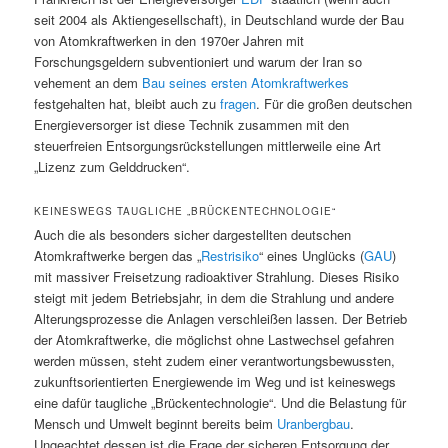
seit 2004 als Aktiengesellschaft), in Deutschland wurde der Bau
von Atomkraftwerken in den 1970er Jahren mit
Forschungsgeldern subventioniert und warum der Iran so
vehement an dem
Bau seines ersten Atomkraftwerkes
festgehalten hat, bleibt auch zu
fragen
. Für die großen deutschen
Energieversorger ist diese Technik zusammen mit den
steuerfreien Entsorgungsrückstellungen mittlerweile eine Art
„Lizenz zum Gelddrucken“.
KEINESWEGS TAUGLICHE „BRÜCKENTECHNOLOGIE“
Auch die als besonders sicher dargestellten deutschen
Atomkraftwerke bergen das „
Restrisiko
“ eines Unglücks (
GAU
)
mit massiver Freisetzung radioaktiver Strahlung. Dieses Risiko
steigt mit jedem Betriebsjahr, in dem die Strahlung und andere
Alterungsprozesse die Anlagen verschleißen lassen. Der Betrieb
der Atomkraftwerke, die möglichst ohne Lastwechsel gefahren
werden müssen, steht zudem einer verantwortungsbewussten,
zukunftsorientierten Energiewende im Weg und ist keineswegs
eine dafür taugliche „Brückentechnologie“. Und die Belastung für
Mensch und Umwelt beginnt bereits beim
Uranbergbau
.
Ungeachtet dessen ist die Frage der sicheren Entsorgung der