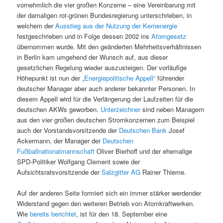
vornehmlich die vier großen Konzerne – eine Vereinbarung mit
der damaligen rot-grünen Bundesregierung unterschrieben, in
welchem der
Ausstieg aus der Nutzung der Kernenergie
festgeschrieben und in Folge dessen 2002 ins
Atomgesetz
übernommen wurde. Mit den geänderten Mehrheitsverhältnissen
in Berlin kam umgehend der Wunsch auf, aus dieser
gesetzlichen Regelung wieder auszusteigen. Der vorläufige
Höhepunkt ist nun der
„Energiepolitische Appell“
führender
deutscher Manager aber auch anderer bekannter Personen. In
diesem Appell wird für die Verlängerung der Laufzeiten für die
deutschen AKWs geworben.
Unterzeichner
sind neben Managern
aus den vier großen deutschen Stromkonzernen zum Beispiel
auch der Vorstandsvorsitzende der
Deutschen Bank
Josef
Ackermann, der Manager der
Deutschen
Fußballnationalmannschaft
Oliver Bierhoff und der ehemalige
SPD-Politiker Wolfgang Clement sowie der
Aufsichtsratsvorsitzende der
Salzgitter AG
Rainer Thieme.
Auf der anderen Seite formiert sich ein immer stärker werdender
Widerstand gegen den weiteren Betrieb von Atomkraftwerken.
Wie
bereits berichtet
, ist für den 18. September eine