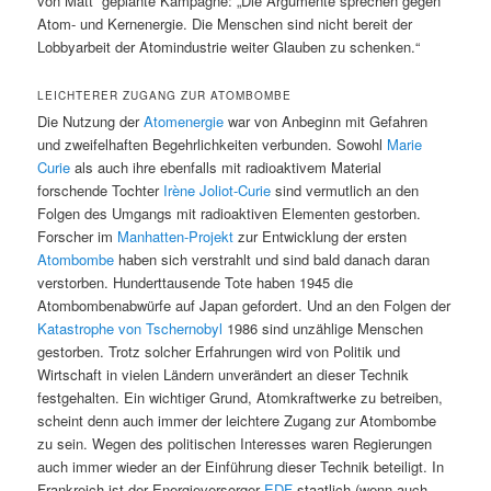
von Matt“ geplante Kampagne: „Die Argumente sprechen gegen
Atom- und Kernenergie. Die Menschen sind nicht bereit der
Lobbyarbeit der Atomindustrie weiter Glauben zu schenken.“
LEICHTERER ZUGANG ZUR ATOMBOMBE
Die Nutzung der
Atomenergie
war von Anbeginn mit Gefahren
und zweifelhaften Begehrlichkeiten verbunden. Sowohl
Marie
Curie
als auch ihre ebenfalls mit radioaktivem Material
forschende Tochter
Irène Joliot-Curie
sind vermutlich an den
Folgen des Umgangs mit radioaktiven Elementen gestorben.
Forscher im
Manhatten-Projekt
zur Entwicklung der ersten
Atombombe
haben sich verstrahlt und sind bald danach daran
verstorben. Hunderttausende Tote haben 1945 die
Atombombenabwürfe auf Japan gefordert. Und an den Folgen der
Katastrophe von Tschernobyl
1986 sind unzählige Menschen
gestorben. Trotz solcher Erfahrungen wird von Politik und
Wirtschaft in vielen Ländern unverändert an dieser Technik
festgehalten. Ein wichtiger Grund, Atomkraftwerke zu betreiben,
scheint denn auch immer der leichtere Zugang zur Atombombe
zu sein. Wegen des politischen Interesses waren Regierungen
auch immer wieder an der Einführung dieser Technik beteiligt. In
Frankreich ist der Energieversorger
EDF
staatlich (wenn auch