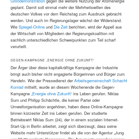
Großdemonstration
gegen die weitere Nutzung der Atomenergie
geplant. Damit soll einmal mehr der Mehrheitswillen des
deutschen Volkes vor dem Reichstag zum Ausdruck gebracht
werden. Und auch im Regierungslager wächst der Widerstand.
Wie
Spiegel-Online
und
Die Zeit
berichten, wird der Appell aus
der Wirtschaft von Mitgliedern der Regierungskoalition mit
sachlich unterschiedlichen Schwerpunkten zum Teil scharf
verurteilt.
GEGEN-KAMPAGNE „ENERGIE OHNE ZUKUNFT“
Der Ärger über diese kapitalkräftige Kampagne der Industrie
bringt auch bisher nicht engagierte Bürgerinnen und Bürger zum
Handeln. Wie der Pressedienst der
Arbeitsgemeinschaft Schacht
Konrad
mitteilt, wurde an diesem Wochenende die Gegen-
Kampagne
„Energie ohne Zukunft“
ins Leben gerufen. Niklas
Sum und Philipp Schächtle, die keiner Partei oder
Umweltorganisation angehören, haben diese Online-Kampagne
binnen kürzester Zeit ins Leben gerufen. Der studierte
Betriebswirt Niklas Sum (24), der in einem sozialen Internet-
Start-Up in Berlin arbeitet, zeigt sich überzeugt, dass seine
Website mehr Unterstützer findet als die von der Agentur „Jung