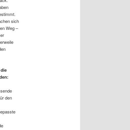
ack.
haben
gestimmt.
achen sich
den Weg –
mer
erweile
den
 die
rden:
assende
ür den
gepasste
de