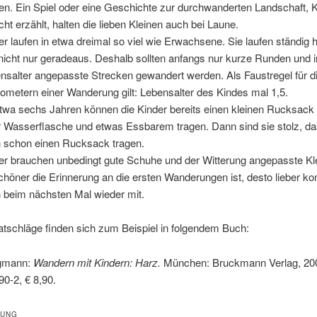
en. Ein Spiel oder eine Geschichte zur durchwanderten Landschaft, K
cht erzählt, halten die lieben Kleinen auch bei Laune.
er laufen in etwa dreimal so viel wie Erwachsene. Sie laufen ständig 
nicht nur geradeaus. Deshalb sollten anfangs nur kurze Runden und
nsalter angepasste Strecken gewandert werden. Als Faustregel für d
ilometern einer Wanderung gilt: Lebensalter des Kindes mal 1,5.
twa sechs Jahren können die Kinder bereits einen kleinen Rucksack 
r Wasserflasche und etwas Essbarem tragen. Dann sind sie stolz, da
 schon einen Rucksack tragen.
er brauchen unbedingt gute Schuhe und der Witterung angepasste Kl
chöner die Erinnerung an die ersten Wanderungen ist, desto lieber 
 beim nächsten Mal wieder mit.
tschläge finden sich zum Beispiel in folgendem Buch:
rgmann:
Wandern mit Kindern: Harz.
München: Bruckmann Verlag, 20
0-2, € 8,90.
TUNG