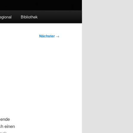
egional
Bibliothek
Nächster
→
mende
ch einen