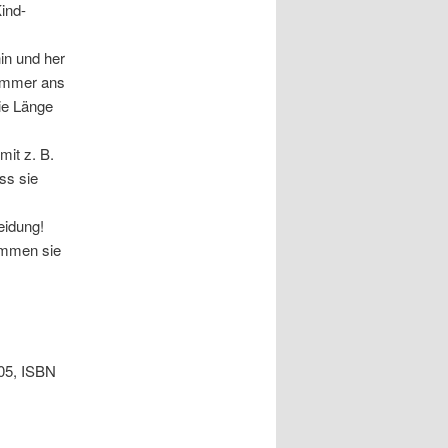
ind-
hin und her
 immer ans
ie Länge
mit z. B.
ss sie
eidung!
kommen sie
05, ISBN