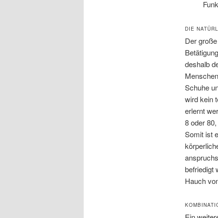
Funk
DIE NATÜR
Der große
Betätigung
deshalb de
Menschen 
Schuhe un
wird kein 
erlernt we
8 oder 80,
Somit ist 
körperlic
anspruchs
befriedigt
Hauch von
KOMBINATI
Ein weiter