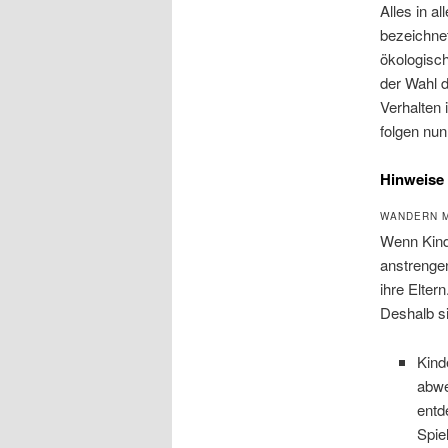
Alles in a
bezeichne
ökologisch
der Wahl 
Verhalten 
folgen nun
Hinweise 
WANDERN M
Wenn Kinde
anstrenge
ihre Elter
Deshalb si
Kind
abwe
entd
Spie