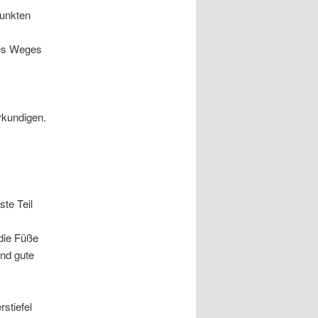
Punkten
des Weges
rkundigen.
te Teil
 die Füße
Und gute
stiefel