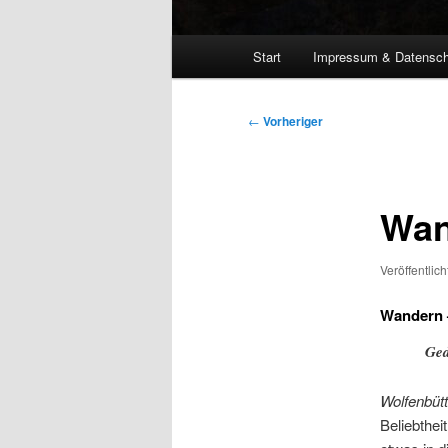
Hauptmenü
Start
Impressum & Datensch
Beitragsnavigation
←
Vorheriger
Wan
Veröffentlic
Wandern 
Ged
Wolfenbütt
Beliebthei