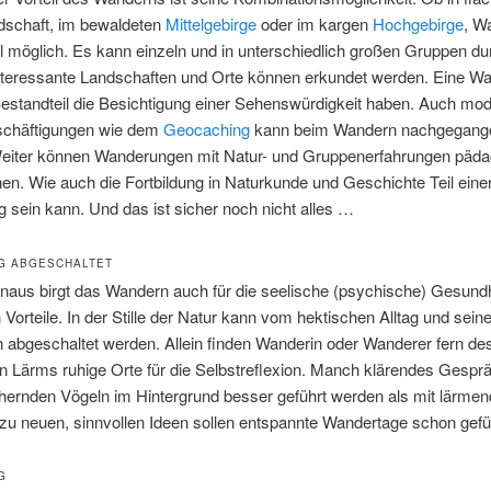
dschaft, im bewaldeten
Mittelgebirge
oder im kargen
Hochgebirge
, W
ll möglich. Es kann einzeln und in unterschiedlich großen Gruppen du
nteressante Landschaften und Orte können erkundet werden. Eine W
Bestandteil die Besichtigung einer Sehenswürdigkeit haben. Auch mo
eschäftigungen wie dem
Geocaching
kann beim Wandern nachgegang
eiter können Wanderungen mit Natur- und Gruppenerfahrungen päd
nen. Wie auch die Fortbildung in Naturkunde und Geschichte Teil eine
sein kann. Und das ist sicher noch nicht alles …
G ABGESCHALTET
naus birgt das Wandern auch für die seelische (psychische) Gesund
orteile. In der Stille der Natur kann vom hektischen Alltag und sein
 abgeschaltet werden. Allein finden Wanderin oder Wanderer fern de
n Lärms ruhige Orte für die Selbstreflexion. Manch klärendes Gespr
hernden Vögeln im Hintergrund besser geführt werden als mit lärmen
zu neuen, sinnvollen Ideen sollen entspannte Wandertage schon gefü
G