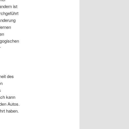
andern ist
rchgeführt
anderung
dernen
en
agogischen
r
heit des
en
s
äch kann
den Autos.
hrt haben.