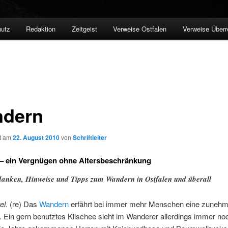
utz
Redaktion
Zeitgeist
Verweise Ostfalen
Verweise Überr
dern
ht am
22. August 2010
von
Schriftleiter
– ein Vergnügen ohne Altersbeschränkung
anken, Hinweise und Tipps zum Wandern in Ostfalen und überall
el.
(re) Das
Wandern
erfährt bei immer mehr Menschen eine zuneh
t. Ein gern benutztes Klischee sieht im Wanderer allerdings immer no