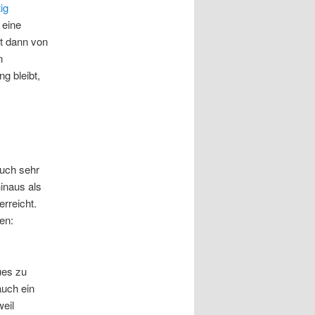
ig
 eine
gt dann von
n
g bleibt,
auch sehr
inaus als
erreicht.
en:
ues zu
auch ein
eil