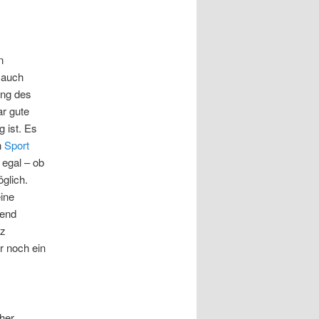
n
t auch
ung des
ar gute
 ist. Es
n
Sport
 egal – ob
glich.
eine
hend
iz
r noch ein
cher