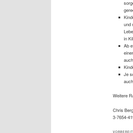
sorg
gere
Kind
und 
Lebe
in K
Ab e
eine
auch
Kind
Je s
auch
Weitere Ra
Chris Be
3-7654-419
VORBEREI