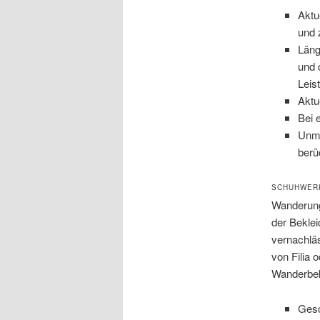
Aktu
und 
Läng
und 
Leis
Aktu
Bei 
Unmi
berü
SCHUHWER
Wanderunge
der Beklei
vernachläs
von Filia 
Wanderbek
Gesc