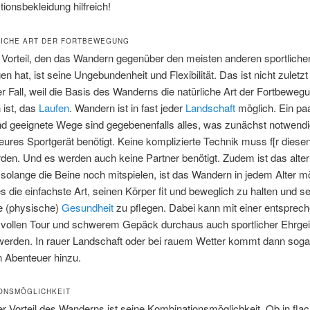
tionsbekleidung hilfreich!
LICHE ART DER FORTBEWEGUNG
 Vorteil, den das Wandern gegenüber den meisten anderen sportliche
en hat, ist seine Ungebundenheit und Flexibilität. Das ist nicht zuletz
r Fall, weil die Basis des Wanderns die natürliche Art der Fortbeweg
ist, das
Laufen
. Wandern ist in fast jeder
Landschaft
möglich. Ein pa
d geeignete Wege sind gegebenenfalls alles, was zunächst notwendig
teures Sportgerät benötigt. Keine komplizierte Technik muss f[r diese
rden. Und es werden auch keine Partner benötigt. Zudem ist das alter
 solange die Beine noch mitspielen, ist das Wandern in jedem Alter mö
es die einfachste Art, seinen Körper fit und beweglich zu halten und s
he (physische)
Gesundheit
zu pflegen. Dabei kann mit einer entsprec
vollen Tour und schwerem Gepäck durchaus auch sportlicher Ehrge
 werden. In rauer Landschaft oder bei rauem Wetter kommt dann soga
 Abenteuer hinzu.
ONSMÖGLICHKEIT
er Vorteil des Wanderns ist seine Kombinationsmöglichkeit. Ob in fla