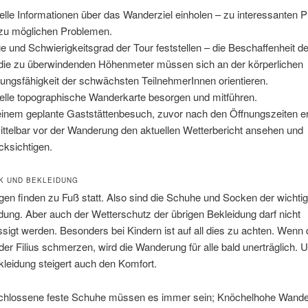
elle Informationen über das Wanderziel einholen – zu interessanten 
zu möglichen Problemen.
e und Schwierigkeitsgrad der Tour feststellen – die Beschaffenheit 
die zu überwindenden Höhenmeter müssen sich an der körperlichen
tungsfähigkeit der schwächsten TeilnehmerInnen orientieren.
elle topographische Wanderkarte besorgen und mitführen.
einem geplante Gaststättenbesuch, zuvor nach den Öffnungszeiten e
ttelbar vor der Wanderung den aktuellen Wetterbericht ansehen und
cksichtigen.
K UND BEKLEIDUNG
n finden zu Fuß statt. Also sind die Schuhe und Socken der wichtigs
dung. Aber auch der Wetterschutz der übrigen Bekleidung darf nicht
sigt werden. Besonders bei Kindern ist auf all dies zu achten. Wenn
oder Filius schmerzen, wird die Wanderung für alle bald unerträglich. 
leidung steigert auch den Komfort.
hlossene feste Schuhe müssen es immer sein; Knöchelhohe Wander