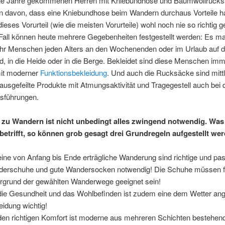
die Jahre gekommenen Herren mit Kniebundhose und Baumwollrucks
 davon, dass eine Kniebundhose beim Wandern durchaus Vorteile 
dieses Vorurteil (wie die meisten Vorurteile) wohl noch nie so richtig 
 Fall können heute mehrere Gegebenheiten festgestellt werden: Es m
r Menschen jeden Alters an den Wochenenden oder im Urlaub auf 
d, in die Heide oder in die Berge. Bekleidet sind diese Menschen im
mit moderner
Funktionsbekleidung
. Und auch die Rucksäcke sind mittl
ausgefeilte Produkte mit Atmungsaktivität und Tragegestell auch bei 
usführungen.
zu Wandern ist nicht unbedingt alles zwingend notwendig. Was
betrifft, so können grob gesagt drei Grundregeln aufgestellt we
eine von Anfang bis Ende erträgliche Wanderung sind richtige und p
erschuhe und gute Wandersocken notwendig! Die Schuhe müssen f
rgrund der gewählten Wanderwege geeignet sein!
die Gesundheit und das Wohlbefinden ist zudem eine dem Wetter an
eidung wichtig!
den richtigen Komfort ist moderne aus mehreren Schichten bestehen