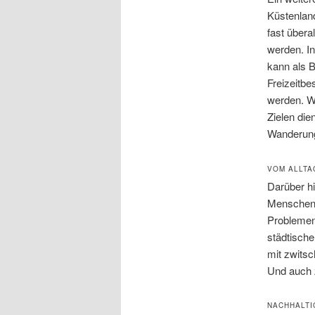
Küstenlan
fast übera
werden. I
kann als 
Freizeitb
werden. W
Zielen die
Wanderung 
VOM ALLTA
Darüber hi
Menschen V
Problemen
städtische
mit zwitsc
Und auch 
NACHHALTI