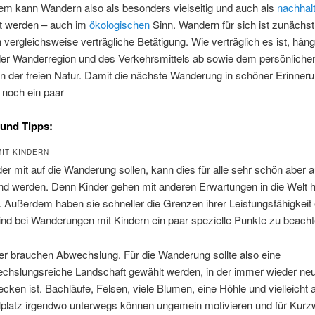
llem kann Wandern also als besonders vielseitig und auch als
nachhalt
t werden – auch im
ökologischen
Sinn. Wandern für sich ist zunächst
 vergleichsweise verträgliche Betätigung. Wie verträglich es ist, hän
der Wanderregion und des Verkehrsmittels ab sowie dem persönliche
in der freien Natur. Damit die nächste Wanderung in schöner Erinnerun
 noch ein paar
und Tipps:
IT KINDERN
r mit auf die Wanderung sollen, kann dies für alle sehr schön aber 
nd werden. Denn Kinder gehen mit anderen Erwartungen in die Welt h
n. Außerdem haben sie schneller die Grenzen ihrer Leistungsfähigkeit 
nd bei Wanderungen mit Kindern ein paar spezielle Punkte zu beacht
er brauchen Abwechslung. Für die Wanderung sollte also eine
chslungsreiche Landschaft gewählt werden, in der immer wieder ne
ecken ist. Bachläufe, Felsen, viele Blumen, eine Höhle und vielleicht 
lplatz irgendwo unterwegs können ungemein motivieren und für Kurzw