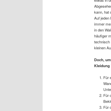
etwas in 
Abgesehen
kann, hat 
Auf jeden
immer meh
in den Wal
häufiger 
technisch 
kleinen A
Doch, um 
Kleidung 
Für 
Wand
Unte
Für 
Bekl
Für 