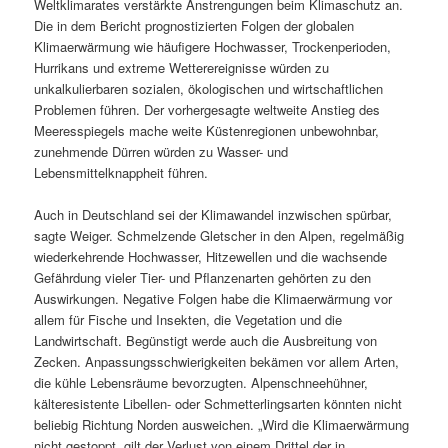
Weltklimarates verstärkte Anstrengungen beim Klimaschutz an.
Die in dem Bericht prognostizierten Folgen der globalen
Klimaerwärmung wie häufigere Hochwasser, Trockenperioden,
Hurrikans und extreme Wetterereignisse würden zu
unkalkulierbaren sozialen, ökologischen und wirtschaftlichen
Problemen führen. Der vorhergesagte weltweite Anstieg des
Meeresspiegels mache weite Küstenregionen unbewohnbar,
zunehmende Dürren würden zu Wasser- und
Lebensmittelknappheit führen.
Auch in Deutschland sei der Klimawandel inzwischen spürbar,
sagte Weiger. Schmelzende Gletscher in den Alpen, regelmäßig
wiederkehrende Hochwasser, Hitzewellen und die wachsende
Gefährdung vieler Tier- und Pflanzenarten gehörten zu den
Auswirkungen. Negative Folgen habe die Klimaerwärmung vor
allem für Fische und Insekten, die Vegetation und die
Landwirtschaft. Begünstigt werde auch die Ausbreitung von
Zecken. Anpassungsschwierigkeiten bekämen vor allem Arten,
die kühle Lebensräume bevorzugten. Alpenschneehühner,
kälteresistente Libellen- oder Schmetterlingsarten könnten nicht
beliebig Richtung Norden ausweichen. „Wird die Klimaerwärmung
nicht gestoppt, gilt der Verlust von einem Drittel der in