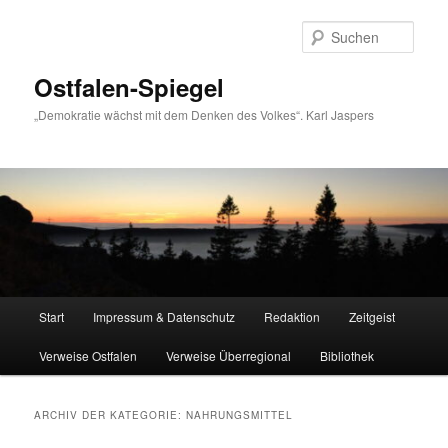
Zum
Zum
primären
sekundären
Such
Inhalt
Inhalt
springen
springen
Ostfalen-Spiegel
„Demokratie wächst mit dem Denken des Volkes“. Karl Jaspers
Hauptmenü
Start
Impressum & Datenschutz
Redaktion
Zeitgeist
Verweise Ostfalen
Verweise Überregional
Bibliothek
ARCHIV DER KATEGORIE:
NAHRUNGSMITTEL