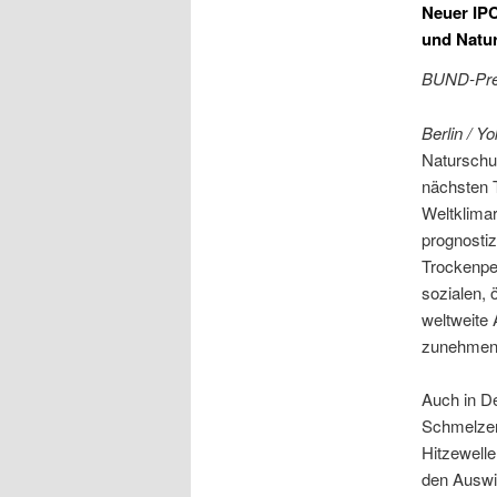
Neuer IP
und Natur
BUND-Pres
Berlin / Y
Naturschu
nächsten 
Weltklima
prognosti
Trockenpe
sozialen, 
weltweite
zunehmend
Auch in De
Schmelzen
Hitzewelle
den Auswi