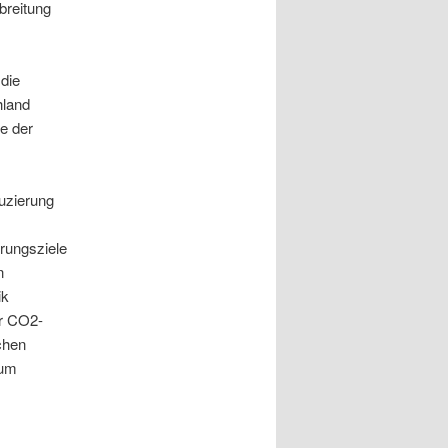
breitung
die
hland
e der
uzierung
rungsziele
n
ik
er CO2-
chen
zum