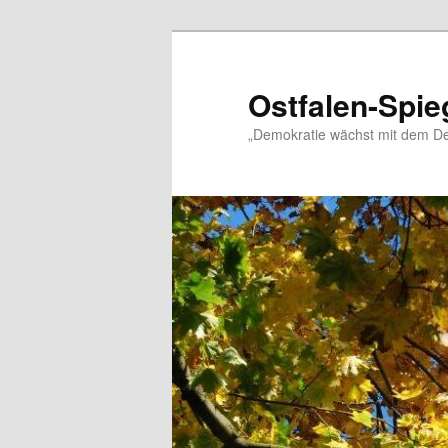
Zum
primären
Inhalt
Ostfalen-Spie
springen
„Demokratie wächst mit dem De