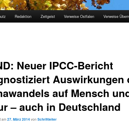
utz
Redaktion
Zeitgeist
Verweise Ostfalen
Verweise Überr
D: Neuer IPCC-Bericht
gnostiziert Auswirkungen 
mawandels auf Mensch un
ur – auch in Deutschland
ht am
27. März 2014
von
Schriftleiter