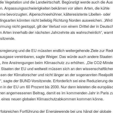
die Vegetation und die Landwirtschaft. Begünstigt werde auch die Aus
n. Anpassungsschwierigkeiten bekämen vor allem Arten, die kühle
me bevorzugten. Alpenschneehühner, kälteresistente Libellen- oder
ingsarten könnten nicht beliebig Richtung Norden ausweichen. „Wird 
mung nicht gestoppt, gilt der Verlust von einem Drittel der in Deutsc
 Arten innerhalb der nächsten Jahrzehnte als wahrscheinlich“, warnt
itzende.
sregierung und die EU müssten endlich weitergehende Ziele zur Red
hausgase vereinbaren, sagte Weiger. Das würde auch andere Staaten
n, ihre Anstrengungen beim Klimaschutz zu erhöhen. „Die CO2-Minde
r Staaten der EU und weltweit müssen sich an den wissenschaftliche
sen der Klimaforscher und nicht länger an der sogenannten Realpolit
“, sagte der BUND-Vorsitzende. Erforderlich sei eine Reduzierung d
 in der EU um 60 Prozent bis 2030. Nur dann leisteten die europäis
inen angemessenen Beitrag, damit es im kommenden Jahr in Paris 
 eines neuen globalen Klimaschutzabkommen kommen könne.
rfolgreichen Fortführung der Energiewende bei uns hängt der globale