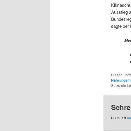
Klimaschut
Ausstieg a
Bundesreg
sagte der
Meh
Dieser Eint
Nahrungsmi
Setze ein L
Schre
Du musst
an