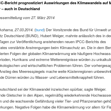
CC-Bericht prognostiziert Auswirkungen des Klimawandels auf
 – auch in Deutschland
semitteilung vom 27. März 2014
okohama, 27.03.2014.
(
bund
) Der Vorsitzende des Bund für Umwelt u
tz Deutschland (BUND), Hubert Weiger, mahnte anlässlich des in de
Tagen zur Veröffentlichung anstehenden neuen IPCC-Berichts des
rates verstärkte Anstrengungen beim Klimaschutz an. Die in dem Ber
zierten Folgen der globalen Klimaerwärmung wie häufigere Hochwass
rioden, Hurrikans und extreme Wetterereignisse würden zu unkalkuli
ökologischen und wirtschaftlichen Problemen führen. Der vorhergesa
 Anstieg des Meeresspiegels mache weite Küstenregionen unbewohnb
e Dürren würden zu Wasser- und Lebensmittelknappheit führen.
utschland sei der Klimawandel inzwischen spürbar, sagte Weiger.
de Gletscher in den Alpen, regelmäßig wiederkehrende Hochwasser
n und die wachsende Gefährdung vieler Tier- und Pflanzenarten gehö
rkungen. Negative Folgen habe die Klimaerwärmung vor allem für Fi