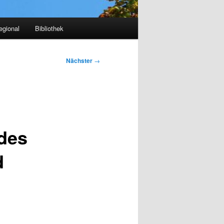
egional
Bibliothek
Nächster
→
des
d