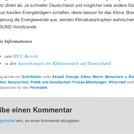
z direkt ab. Je schneller Deutschland und möglichst viele andere St
us fossilen Energieträgern schaffen, desto besser für das Klima. Bre
ierung die Energiewende aus, werden Klimakatastrophen wahrscheinl
 BUND-Vorsitzende.
r Informationen
zum
IPCC-Bericht
zu den
Auswirkungen des Klimawandels auf Deutschland
rag wurde von
Schriftleiter
unter
Aktuell
,
Energie
,
Klima
,
Meere
,
Menschen- u. Bü
ttel
,
Naturschutz
,
Politik und Gesellschaft
,
Presse-Mitteilungen
,
Wirtschaft
veröf
esezeichen für den
Permalink
.
ibe einen Kommentar
gemeldet
sein, um einen Kommentar abzugeben.