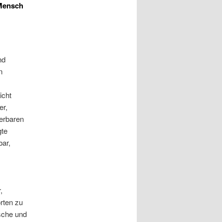
 Mensch
nd
n
icht
er,
erbaren
gte
ar,
,
rten zu
sche und