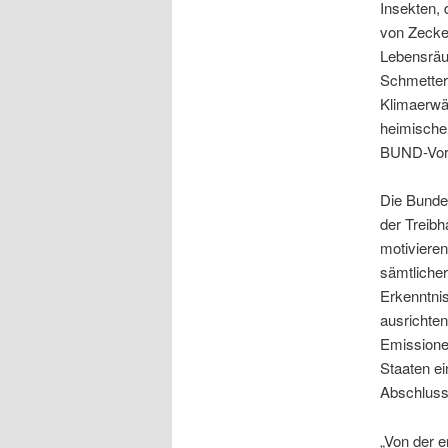
Insekten, 
von Zecke
Lebensräu
Schmetterl
Klimaerwär
heimischen
BUND-Vors
Die Bunde
der Treib
motiviere
sämtliche
Erkenntnis
ausrichten
Emissionen
Staaten e
Abschluss
„Von der e