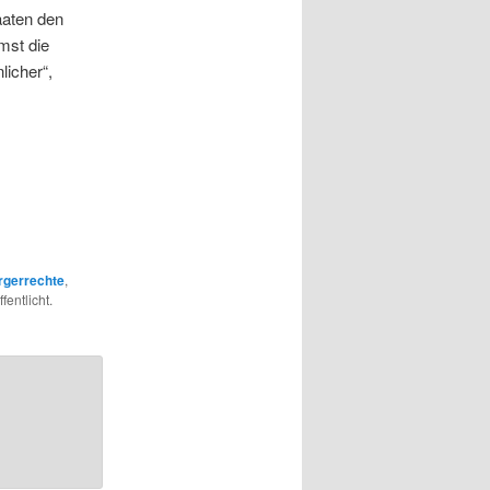
aaten den
mst die
icher“,
rgerrechte
,
fentlicht.