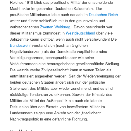
Reiches 1918 blieb das preußische Militär der entscheidende
Machtfaktor im gesamten Deutschen Kaiserreich. Der
preußische Militarismus lebte auch danach im
Deutschen Reich
weiter und führte schließlich mit in den grauenvollen und
verbrecherischen
Zweiten Weltkrieg
. Davon beeindruckt war
dieser Militarismus zumindest in
Westdeutschland
über viele
Jahrzehnte kaum sichtbar, wenn auch nicht verschwunden! Die
Bundeswehr
verstand sich (nach anfänglichen
Negativtendenzen!) als der Demokratie verpflichtete reine
Verteidigungsarmee, beanspruchte aber wie seine
Vorläuferarmeen eine herausgehobene gesellschaftliche Stellung.
Die westdeutsche Zivilgesellschaft kann in weiten Teilen als
entmilitarisiert angesehen werden. Seit der Wiedervereinigung der
beiden deutschen Staaten ändert sich nun der politische
Stellenwert des Militärs aber wieder zunehmend, und es sind
rückläufige Tendenzen zu erkennen. Sowohl der Einsatz des
Militärs als Mittel der Außenpolitik als auch die latente
Diskussion über den Einsatz von bewaffnetem Militär im
Landesinnern zeigen eine Abkehr von der „friedlichen“
Nachkriegspolitik in eine gefährliche Richtung.
Umschlagtext: