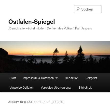
Zum
Zum
primären
sekundären
Such
Inhalt
Inhalt
springen
springen
Ostfalen-Spiegel
„Demokratie wächst mit dem Denken des Volkes“. Karl Jaspers
Hauptmenü
Start
Impressum & Datenschutz
Redaktion
Zeitgeist
Verweise Ostfalen
Verweise Überregional
Bibliothek
ARCHIV DER KATEGORIE:
GESCHICHTE