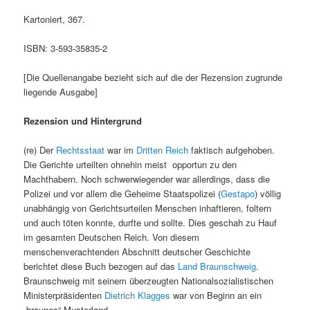
Kartoniert, 367.
ISBN: 3-593-35835-2
[Die Quellenangabe bezieht sich auf die der Rezension zugrunde
liegende Ausgabe]
Rezension und Hintergrund
(re) Der
Rechtsstaat
war im
Dritten Reich
faktisch aufgehoben.
Die Gerichte urteilten ohnehin meist opportun zu den
Machthabern. Noch schwerwiegender war allerdings, dass die
Polizei und vor allem die Geheime Staatspolizei (
Gestapo
) völlig
unabhängig von Gerichtsurteilen Menschen inhaftieren, foltern
und auch töten konnte, durfte und sollte. Dies geschah zu Hauf
im gesamten Deutschen Reich. Von diesem
menschenverachtenden Abschnitt deutscher Geschichte
berichtet diese Buch bezogen auf das
Land Braunschweig
.
Braunschweig mit seinem überzeugten Nationalsozialistischen
Ministerpräsidenten
Dietrich Klagges
war von Beginn an ein
„braunes“ Musterland.