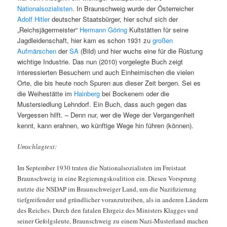
Nationalsozialisten
. In Braunschweig wurde der Österreicher
Adolf Hitler
deutscher Staatsbürger, hier schuf sich der
„Reichsjägermeister“
Hermann Göring
Kultstätten für seine
Jagdleidenschaft, hier kam es schon 1931 zu
großen
Aufmärschen
der
SA
(Bild) und hier wuchs eine für die Rüstung
wichtige Industrie. Das nun (2010) vorgelegte Buch zeigt
interessierten Besuchern und auch Einheimischen die vielen
Orte, die bis heute noch Spuren aus dieser Zeit bergen. Sei es
die Weihestätte im
Hainberg
bei Bockenem oder die
Mustersiedlung Lehndorf. Ein Buch, dass auch gegen das
Vergessen hilft. – Denn nur, wer die Wege der Vergangenheit
kennt, kann erahnen, wo künftige Wege hin führen (können).
Umschlagtext:
Im September 1930 traten die Nationalsozialisten im Freistaat
Braunschweig in eine Regierungskoalition ein. Diesen Vorsprung
nutzte die NSDAP im Braunschweiger Land, um die Nazifizierung
tiefgreifender und gründlicher voranzutreiben, als in anderen Ländern
des Reiches. Durch den fatalen Ehrgeiz des Ministers Klagges und
seiner Gefolgsleute, Braunschweig zu einem Nazi-Musterland machen