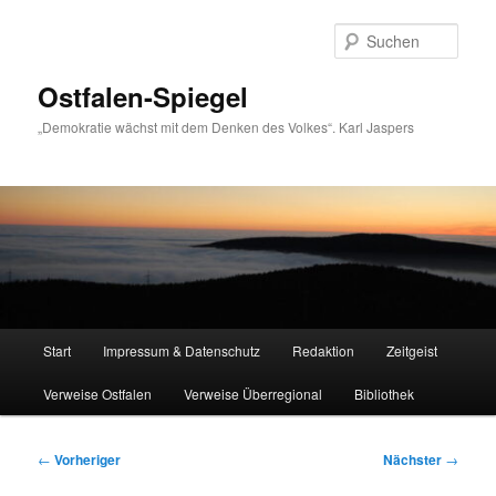
Zum
primären
Such
Inhalt
springen
Ostfalen-Spiegel
„Demokratie wächst mit dem Denken des Volkes“. Karl Jaspers
Hauptmenü
Start
Impressum & Datenschutz
Redaktion
Zeitgeist
Verweise Ostfalen
Verweise Überregional
Bibliothek
Beitragsnavigation
←
Vorheriger
Nächster
→